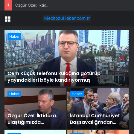
Özgür Özel: İktidara ulaştığımızda Alevilerden rızalık alacağımıza söz veriyorum!
Menü
Haber
Cem Küçük telefonu kulağına götürüp
yayındakileri böyle kandırıyormuş
Haber
Haber
Özgür Özel: İktidara
İstanbul Cumhuriyet
ulaştığımızda
Başsavcılığı’ndan
Alevilerden rızalık
CHP’nin rozet törenine