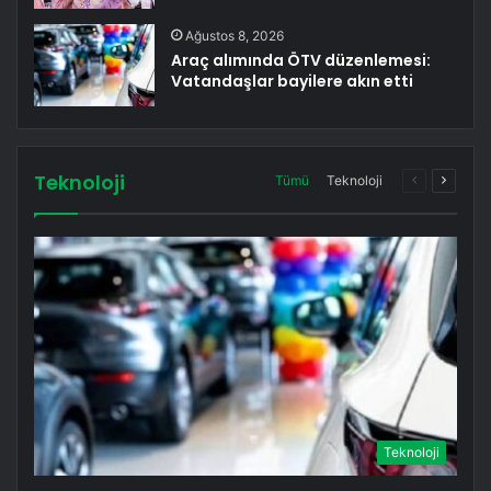
Ağustos 8, 2026
Araç alımında ÖTV düzenlemesi:
Vatandaşlar bayilere akın etti
Teknoloji
Önceki
Sonrak
Tümü
Teknoloji
sayfa
sayfa
Teknoloji