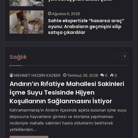
Ağustos 6, 2026
Sahte ekspertizle “hasarsız araç”
oyunu: Arabaların geçmişini silip
satışa çıkardılar
Sağlık
Önceki
Sonrak
sayfa
sayfa
MEHMET HAZBİN KAZBEK
Temmuz 26, 2026
0
0
Andırın’ın Rıfatiye Mahallesi Sakinleri
İçme Suyu Tesisinde Hijyen
Koşullarının Sağlanmasını İstiyor
Kahramanmaraş'ın Andırın ilçesinde açıkta bulunan içme suyu
deposuna hayvanların girmesi ve klorlama yapılmaması
nedeniyle mahalle sakinleri hasta olduklarını belirterek
yetkililerden…