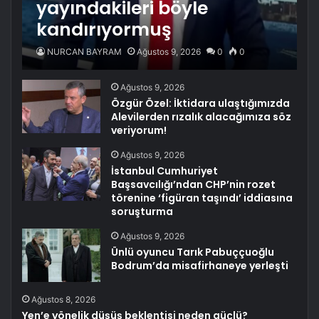
yayındakileri böyle
kandırıyormuş
NURCAN BAYRAM
Ağustos 9, 2026
0
0
Ağustos 9, 2026
Özgür Özel: İktidara ulaştığımızda
Alevilerden rızalık alacağımıza söz
veriyorum!
Ağustos 9, 2026
İstanbul Cumhuriyet
Başsavcılığı’ndan CHP’nin rozet
törenine ‘figüran taşındı’ iddiasına
soruşturma
Ağustos 9, 2026
Ünlü oyuncu Tarık Pabuççuoğlu
Bodrum’da misafirhaneye yerleşti
Ağustos 8, 2026
Yen’e yönelik düşüş beklentisi neden güçlü?