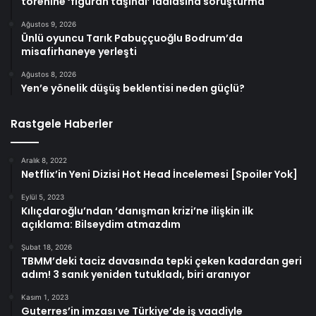
törenine ‘figüran taşındı’ iddiasına soruşturma
Ağustos 9, 2026
Ünlü oyuncu Tarık Pabuççuoğlu Bodrum’da
misafirhaneye yerleşti
Ağustos 8, 2026
Yen’e yönelik düşüş beklentisi neden güçlü?
Rastgele Haberler
Aralık 8, 2022
Netflix’in Yeni Dizisi Hot Head İncelemesi [Spoiler Yok]
Eylül 5, 2023
Kılıçdaroğlu’ndan ‘danışman krizi’ne ilişkin ilk
açıklama: Bilseydim atmazdım
Şubat 18, 2026
TBMM’deki taciz davasında tepki çeken kadardan geri
adım! 3 sanık yeniden tutukladı, biri aranıyor
Kasım 1, 2023
Guterres’in imzası ve Türkiye’de iş vaadiyle