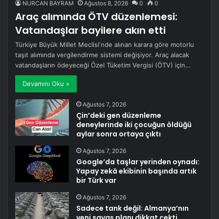
NURCAN BAYRAM
Ağustos 8, 2026
0
0
Araç alımında ÖTV düzenlemesi:
Vatandaşlar bayilere akın etti
Türkiye Büyük Millet Meclisi'nde alınan karara göre motorlu
taşıt alımında vergilendirme sistemi değişiyor. Araç alacak
vatandaşların ödeyeceği Özel Tüketim Vergisi (ÖTV) için…
Devamını Oku »
Ağustos 7, 2026
Çin’deki gen düzenleme
deneylerinde iki çocuğun öldüğü
aylar sonra ortaya çıktı
Ağustos 7, 2026
Google’da taşlar yerinden oynadı:
Yapay zekâ ekibinin başında artık
bir Türk var
Ağustos 7, 2026
Sadece tank değil: Almanya’nın
yeni savaş planı dikkat çekti