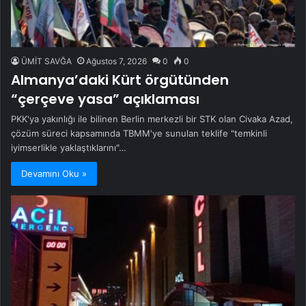
ÜMİT SAVĞA
Ağustos 7, 2026
0
0
Almanya’daki Kürt örgütünden
“çerçeve yasa” açıklaması
PKK'ya yakınlığı ile bilinen Berlin merkezli bir STK olan Civaka Azad,
çözüm süreci kapsamında TBMM'ye sunulan teklife "temkinli
iyimserlikle yaklaştıklarını"…
Devamını Oku »