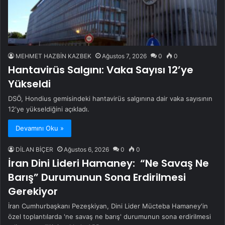
MEHMET HAZBİN KAZBEK
Ağustos 7, 2026
0
0
Hantavirüs Salgını: Vaka Sayısı 12’ye
Yükseldi
DSÖ, Hondius gemisindeki hantavirüs salgınına dair vaka sayısının
12'ye yükseldiğini açıkladı.
Devamını Oku »
DİLAN BİÇER
Ağustos 6, 2026
0
0
İran Dini Lideri Hamaney: “Ne Savaş Ne
Barış” Durumunun Sona Erdirilmesi
Gerekiyor
İran Cumhurbaşkanı Pezeşkiyan, Dini Lider Mücteba Hamaney'in
özel toplantılarda 'ne savaş ne barış' durumunun sona erdirilmesi