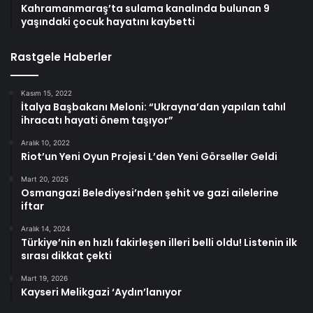
Kahramanmaraş’ta sulama kanalında bulunan 9
yaşındaki çocuk hayatını kaybetti
Rastgele Haberler
Kasım 15, 2022
İtalya Başbakanı Meloni: “Ukrayna’dan yapılan tahıl
ihracatı hayati önem taşıyor”
Aralık 10, 2022
Riot’un Yeni Oyun Projesi L’den Yeni Görseller Geldi
Mart 20, 2025
Osmangazi Belediyesi’nden şehit ve gazi ailelerine
iftar
Aralık 14, 2024
Türkiye’nin en hızlı fakirleşen illeri belli oldu! Listenin ilk
sırası dikkat çekti
Mart 19, 2026
Kayseri Melikgazi ‘Aydın’lanıyor