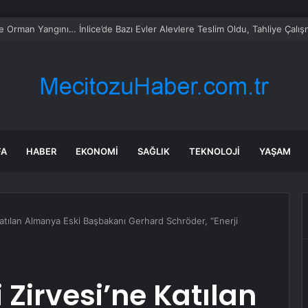
 Ester Exposito arasındaki gizli aşk sosyal medya paylaşımıyla kesinlik
FA
HABER
EKONOMI
SAĞLIK
TEKNOLOJI
YAŞAM
 Katılan Almanya Eski Başbakanı Gerhard Schröder, “Enerji
i Zirvesi’ne Katılan