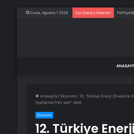
Mbappe ve
Cuma, Ağustos 7 2026
Son Dakika Haberleri
ANASAY
Anasayfa
/
Ekonomi
/
12. Türkiye Enerji Zirvesi’ne
fiyatlarına fren şart” dedi
Ekonomi
12. Türkiye Enerj