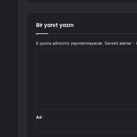
Bir yanıt yazın
E-posta adresiniz yayınlanmayacak.
Gerekli alanlar
*
i
Y
o
r
u
m
*
Ad
*