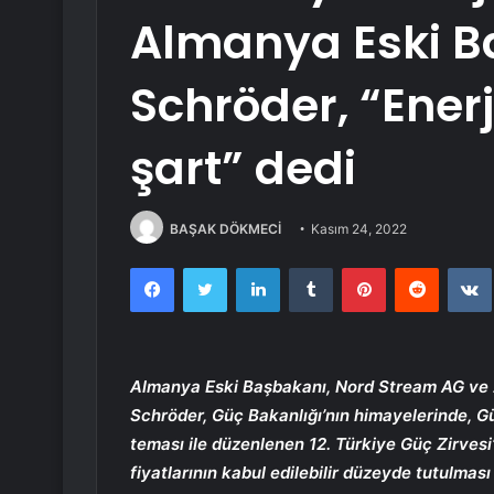
Almanya Eski B
Schröder, “Enerj
şart” dedi
BAŞAK DÖKMECİ
Kasım 24, 2022
Facebook
Twitter
LinkedIn
Tumblr
Pinterest
Reddit
Almanya Eski Başbakanı, Nord Stream AG ve 2
Schröder, Güç Bakanlığı’nın himayelerinde, Gü
teması ile düzenlenen 12. Türkiye Güç Zirvesi
fiyatlarının kabul edilebilir düzeyde tutulması