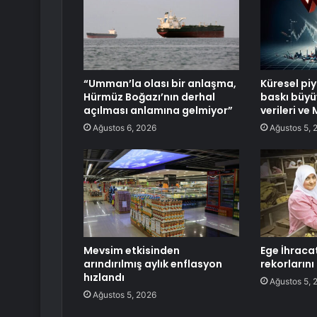
“Umman’la olası bir anlaşma,
Küresel pi
Hürmüz Boğazı’nın derhal
baskı büyü
açılması anlamına gelmiyor”
verileri v
Ağustos 6, 2026
Ağustos 5, 
Mevsim etkisinden
Ege İhracat
arındırılmış aylık enflasyon
rekorların
hızlandı
Ağustos 5, 
Ağustos 5, 2026