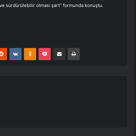
ı ve sürdürülebilir olması şart” formunda konuştu.
erest
Reddit
VKontakte
Odnoklassniki
Pocket
E-Posta ile paylaş
Yazdır