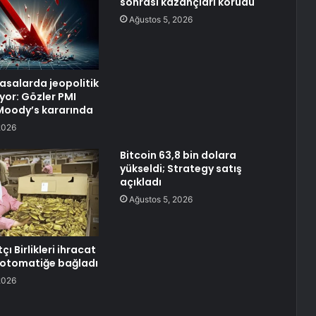
sonrası kazançları korudu
Ağustos 5, 2026
yasalarda jeopolitik
yor: Gözler PMI
e Moody’s kararında
2026
Bitcoin 63,8 bin dolara
yükseldi; Strategy satış
açıkladı
Ağustos 5, 2026
çı Birlikleri ihracat
ı otomatiğe bağladı
2026