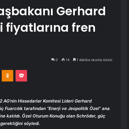
aşbakanı Gerhard
i fiyatlarına fren
0
14
1 dakika okuma süresi
VKontakte
Odnoklassniki
Pocket
 AG’nin Hissedarlar Komitesi Lideri Gerhard
ç Fuarcılık tarafından “Enerji ve Jeopolitik Özel” ana
’ne katıldı. Özel Oturum Konuğu olan Schröder, güç
 gerektiğini söyledi.