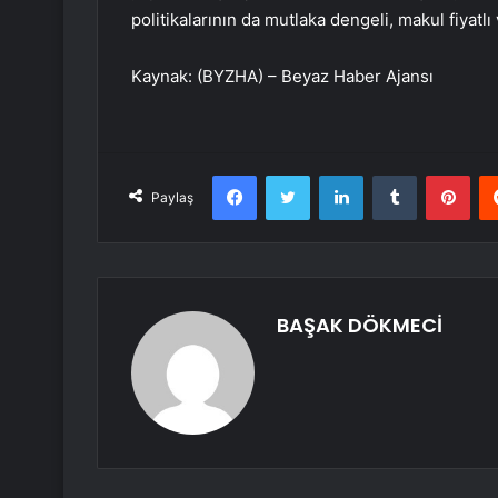
politikalarının da mutlaka dengeli, makul fiyatl
Kaynak: (BYZHA) – Beyaz Haber Ajansı
Facebook
Twitter
LinkedIn
Tumblr
Pint
Paylaş
BAŞAK DÖKMECİ