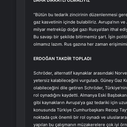
DAHA DİKKATLİ OLMALIYIZ
“Bütün bu tedarik zincirinin düzenlenmesi ger
gaz kasvetinin içinde bulabiliriz. Avrupa’nın v
milyar metreküp doğal gazı Rusya’dan ithal ediy
Bu savaşı bir şekilde bitirmemiz şart. İşin poli
olmamız lazım. Rus gazına her zaman erişimimi
ERDOĞAN TAKDİR TOPLADI
Schröder, alternatif kaynaklar arasındaki Norve
yetersiz kalabileceğini vurguladı. Güney Gaz Ko
olabileceğini dile getiren Schröder, Türkiye’ni
rol oynadığını kaydetti. Almanya Eski Başbakan
gibi kaynakların Avrupa’ya gaz tedariki için uzu
konusunda Türkiye Cumhurbaşkanı Recep Tayyi
noktada çok önemli bir rol oynadı ve uluslararası
yapılan bu çalışmanın müzakerelere çok iyi ör