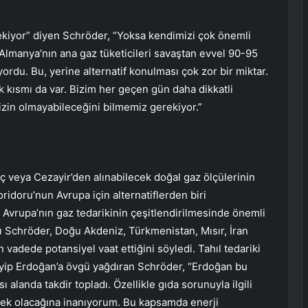
ekiyor” diyen Schröder, “Yoksa kendimizi çok önemli
e Almanya’nın ana gaz tüketicileri savaştan evvel 90-95
ordu. Bu, yerine alternatif konulması çok zor bir miktar.
tik kısmı da var. Bizim her geçen gün daha dikkatli
zin olmayabileceğini bilmemiz gerekiyor.”
ç veya Cezayir’den alınabilecek doğal gaz ölçülerinin
ridoru’nun Avrupa için alternatiflerden biri
n Avrupa’nın gaz tedarikinin çeşitlendirilmesinde önemli
ı Schröder, Doğu Akdeniz, Türkmenistan, Mısır, İran
n vadede potansiyel vaat ettiğini söyledi. Tahıl tedariki
p Erdoğan’a övgü yağdıran Schröder, “Erdoğan bu
 alanda takdir topladı. Özellikle gıda sorunuyla ilgili
nek olacağına inanıyorum. Bu kapsamda enerji