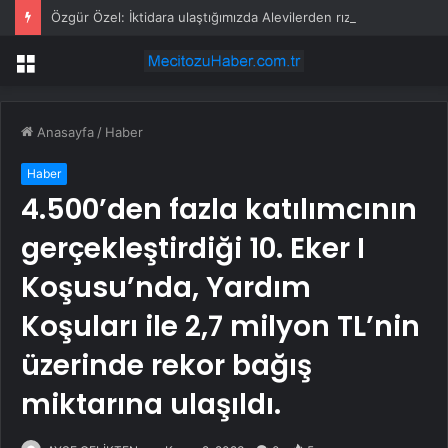
Özgür Özel: İktidara ulaştığımızda Alevilerden rızalık alacağımıza söz veriyorum!
Menü
Anasayfa
/
Haber
Haber
4.500’den fazla katılımcının
gerçekleştirdiği 10. Eker I
Koşusu’nda, Yardım
Koşuları ile 2,7 milyon TL’nin
üzerinde rekor bağış
miktarına ulaşıldı.