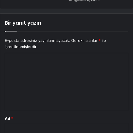
Bir yanıt yazın
E-posta adresiniz yayınlanmayacak.
Gerekli alanlar
*
ile
işaretlenmişlerdir
Y
o
r
u
m
*
Ad
*