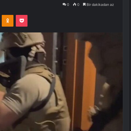
0
0
Bir dakikadan az
VKontakte
Odnoklassniki
Pocket