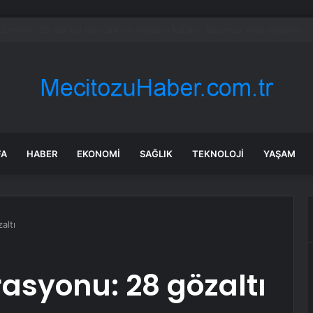
ğ Ticaret Borsası’nın Hedefleri
FA
HABER
EKONOMI
SAĞLIK
TEKNOLOJI
YAŞAM
altı
rasyonu: 28 gözaltı