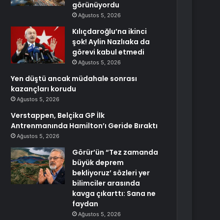
görünüyordu
Ağustos 5, 2026
Kılıçdaroğlu’na ikinci
şok! Aylin Nazlıaka da
görevi kabul etmedi
Ağustos 5, 2026
Yen düştü ancak müdahale sonrası
kazançları korudu
Ağustos 5, 2026
Verstappen, Belçika GP İlk
Antrenmanında Hamilton’ı Geride Bıraktı
Ağustos 5, 2026
Görür’ün “Tez zamanda
büyük deprem
bekliyoruz’ sözleri yer
bilimciler arasında
kavga çıkarttı: Sana ne
faydan
Ağustos 5, 2026