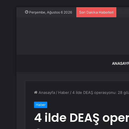
Elazı
Perşembe, Ağustos 6 2026
Son Dakika Haberleri
ANASAY
Anasayfa
/
Haber
/
4 ilde DEAŞ operasyonu: 28 göz
Haber
4 ilde DEAŞ ope