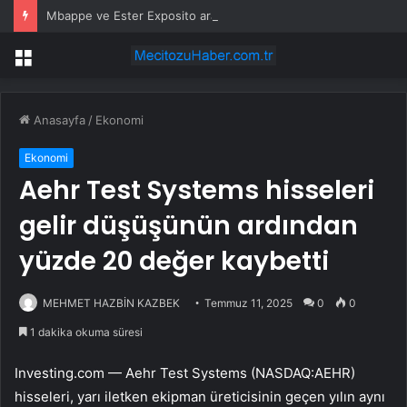
Mbappe ve Ester Exposito arasındaki gizli aşk sosyal medya paylaşımıyla kesinlik kazandı
Menü
Anasayfa
/
Ekonomi
Ekonomi
Aehr Test Systems hisseleri
gelir düşüşünün ardından
yüzde 20 değer kaybetti
MEHMET HAZBİN KAZBEK
Temmuz 11, 2025
0
0
1 dakika okuma süresi
Investing.com —
Aehr Test Systems
(NASDAQ:
AEHR
)
hisseleri, yarı iletken ekipman üreticisinin geçen yılın aynı