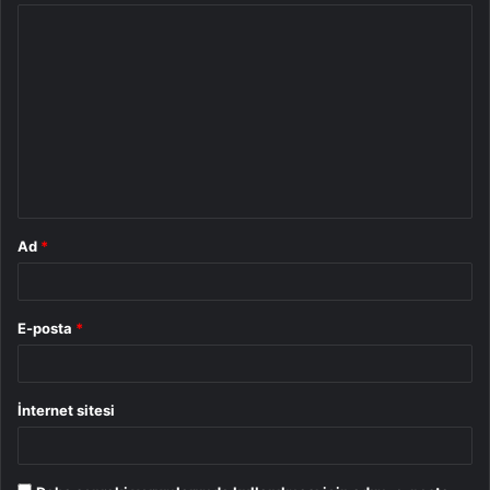
Y
o
r
u
m
*
Ad
*
E-posta
*
İnternet sitesi