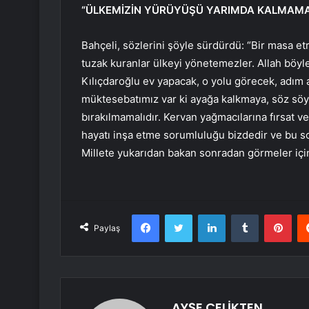
“ÜLKEMİZİN YÜRÜYÜŞÜ YARIMDA KALMAMA
Bahçeli, sözlerini şöyle sürdürdü: “Bir masa etr
tuzak kuranlar ülkeyi yönetemezler. Allah böyle b
Kılıçdaroğlu ev yapacak, o yolu görecek, adım 
müktesebatımız var ki ayağa kalkmaya, söz sö
bırakılmamalıdır. Kervan yağmacılarına fırsat ve
hayatı inşa etme sorumluluğu bizdedir ve bu sor
Millete yukarıdan bakan sonradan görmeler için
Facebook
Twitter
LinkedIn
Tumblr
Pint
Paylaş
AYŞE ÇELİKTEN