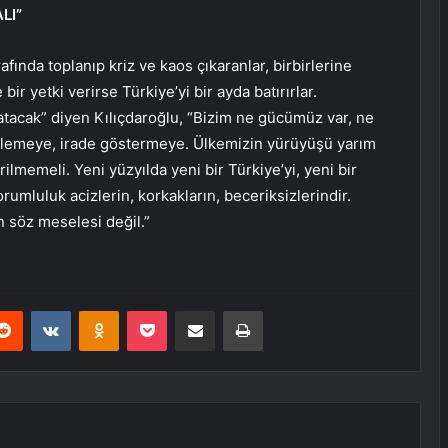
LI”
afında toplanıp kriz ve kaos çıkaranlar, birbirlerine
ir yetki verirse Türkiye’yi bir ayda batırırlar.
atacak” diyen Kılıçdaroğlu, “Bizim ne gücümüz var, ne
ylemeye, irade göstermeye. Ülkemizin yürüyüşü yarım
rilmemeli. Yeni yüzyılda yeni bir Türkiye’yi, yeni bir
umluluk acizlerin, korkakların, beceriksizlerindir.
 söz meselesi değil.”
erest
Reddit
VKontakte
Odnoklassniki
Pocket
E-Posta ile paylaş
Yazdır