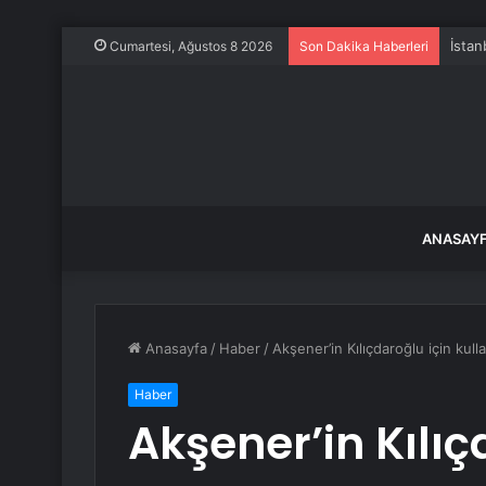
İstan
Cumartesi, Ağustos 8 2026
Son Dakika Haberleri
ANASAY
Anasayfa
/
Haber
/
Akşener’in Kılıçdaroğlu için kull
Haber
Akşener’in Kılıç