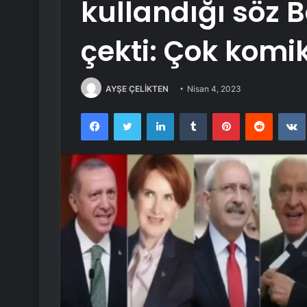
kullandığı söz B
çekti: Çok komik
AYŞE ÇELİKTEN
Nisan 4, 2023
Facebook
Twitter
LinkedIn
Tumblr
Pinterest
Reddit