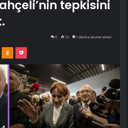
ahçeli’nin tepkisini
.
0
13
1 dakika okuma süresi
VKontakte
Odnoklassniki
Pocket