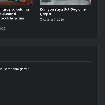
araş’ta sulama
Kamyon Yaya Üst Geçidine
bulunan 9
Çarptı
çocuk hayatını
Ağustos 7, 2026
2026
le işaretlenmişlerdir