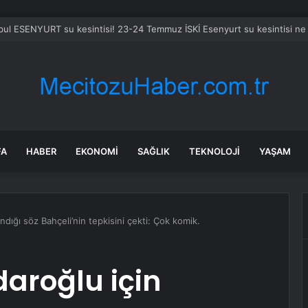
bul ESENYURT su kesintisi! 23-24 Temmuz İSKİ Esenyurt su kesintisi ne
FA
HABER
EKONOMI
SAĞLIK
TEKNOLOJI
YAŞAM
andığı söz Bahçeli’nin tepkisini çekti: Çok komik.
daroğlu için