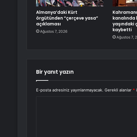
Almanya’daki Kürt
Kahramanm
örgütünden “çerçeve yasa”
kanalında 
açıklaması
yaşındaki 
kaybetti
Ağustos 7, 2026
Ağustos 7, 
Bir yanıt yazın
E-posta adresiniz yayınlanmayacak.
Gerekli alanlar
*
i
Y
o
r
u