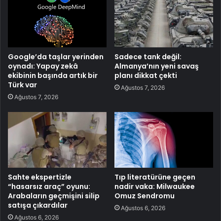
Google’da taşlar yerinden
Sadece tank değil:
oynadı: Yapay zekâ
Almanya’nın yeni savaş
ekibinin başında artık bir
planı dikkat çekti
Türk var
Ağustos 7, 2026
Ağustos 7, 2026
Sahte ekspertizle
Tıp literatürüne geçen
“hasarsız araç” oyunu:
nadir vaka: Milwaukee
Arabaların geçmişini silip
Omuz Sendromu
satışa çıkardılar
Ağustos 6, 2026
Ağustos 6, 2026