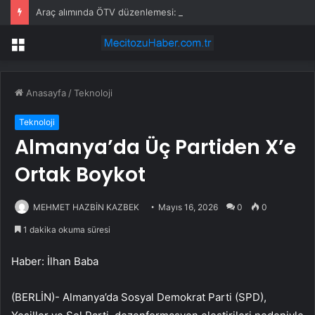
Araç alımında ÖTV düzenlemesi: Vatandaşlar bayilere akın etti
Menü
Anasayfa
/
Teknoloji
Teknoloji
Almanya’da Üç Partiden X’e
Ortak Boykot
MEHMET HAZBİN KAZBEK
Mayıs 16, 2026
0
0
1 dakika okuma süresi
Haber: İlhan Baba
(BERLİN)- Almanya’da Sosyal Demokrat Parti (SPD),