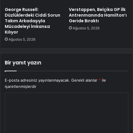
George Russell:
Verstappen, Belçika GP İlk
Düzlüklerdeki Ciddi Sorun
Antrenmanında Hamilton’ı
Takım Arkadaşıyla
Geride Bıraktı
Mücadeleyi İmkansız
Ağustos 5, 2026
Kılıyor
Ağustos 5, 2026
Bir yanıt yazın
E-posta adresiniz yayınlanmayacak.
Gerekli alanlar
*
ile
işaretlenmişlerdir
Y
o
r
u
m