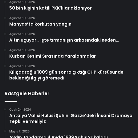
Ağustos 10, 2026
50 bin kişinin katili PKK’lılar aklanıyor
Ağustos 10, 2026
Manyas’ta korkutan yangın
Ağustos 10, 2026
Altın uçuyor… İşte tırmanışın arkasındaki neden…
Ağustos 10, 2026
Kurban Kesimi Sırasında Yaralanmalar
Ağustos 10, 2026
Kılıçdaroğlu 1009 gün sonra çıktığı CHP kürsüsünde
beklediği ilgiyi göremedi
Rastgele Haberler
Ocak 24, 2024
Antalya Valisi Hulusi Şahin: Gazze’deki İnsani Dramaya
Tepki Vermeliyiz
Mayıs 7, 2025
Aydın Jandarma 4 Ayda 1689 Şahıs Yakaladı