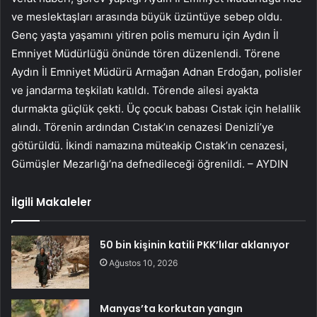
ve meslektaşları arasında büyük üzüntüye sebep oldu.
Genç yaşta yaşamını yitiren polis memuru için Aydın İl
Emniyet Müdürlüğü önünde tören düzenlendi. Törene
Aydın İl Emniyet Müdürü Armağan Adnan Erdoğan, polisler
ve jandarma teşkilatı katıldı. Törende ailesi ayakta
durmakta güçlük çekti. Üç çocuk babası Cıstak için helallik
alındı. Törenin ardından Cıstak’ın cenazesi Denizli’ye
götürüldü. İkindi namazına müteakip Cıstak’ın cenazesi,
Gümüşler Mezarlığı’na defnedileceği öğrenildi. – AYDIN
İlgili Makaleler
50 bin kişinin katili PKK’lılar aklanıyor
Ağustos 10, 2026
Manyas’ta korkutan yangın