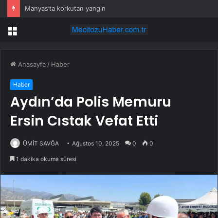
Manyas’ta korkutan yangın
Menü
Anasayfa
/
Haber
Haber
Aydın’da Polis Memuru
Ersin Cıstak Vefat Etti
ÜMİT SAVĞA
Ağustos 10, 2025
0
0
1 dakika okuma süresi