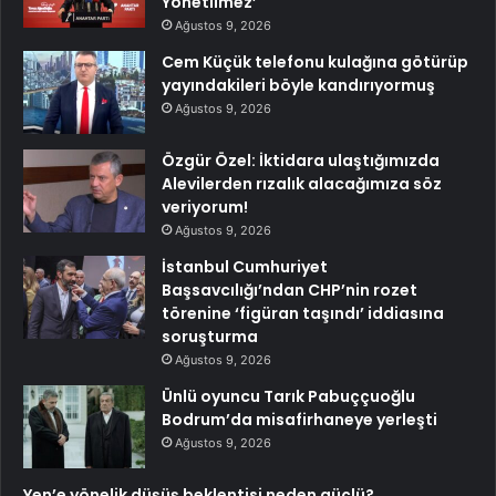
Yönetilmez’
Ağustos 9, 2026
Cem Küçük telefonu kulağına götürüp
yayındakileri böyle kandırıyormuş
Ağustos 9, 2026
Özgür Özel: İktidara ulaştığımızda
Alevilerden rızalık alacağımıza söz
veriyorum!
Ağustos 9, 2026
İstanbul Cumhuriyet
Başsavcılığı’ndan CHP’nin rozet
törenine ‘figüran taşındı’ iddiasına
soruşturma
Ağustos 9, 2026
Ünlü oyuncu Tarık Pabuççuoğlu
Bodrum’da misafirhaneye yerleşti
Ağustos 9, 2026
Yen’e yönelik düşüş beklentisi neden güçlü?