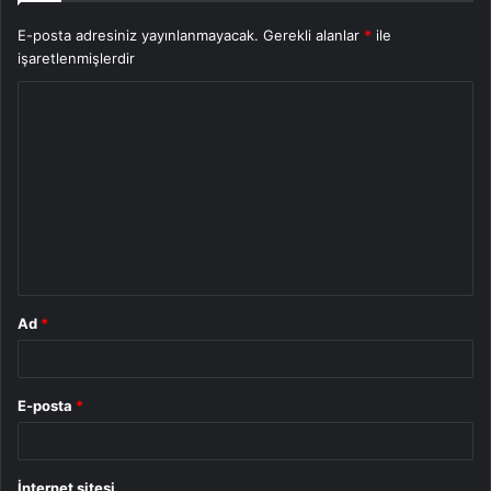
E-posta adresiniz yayınlanmayacak.
Gerekli alanlar
*
ile
işaretlenmişlerdir
Y
o
r
u
m
*
Ad
*
E-posta
*
İnternet sitesi