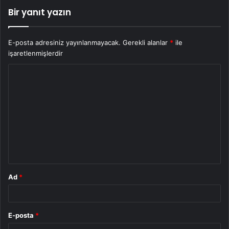
Bir yanıt yazın
E-posta adresiniz yayınlanmayacak.
Gerekli alanlar
*
ile
işaretlenmişlerdir
Y
o
r
u
m
*
Ad
*
E-posta
*