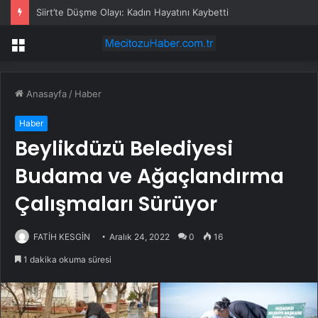
Siirt’te Düşme Olayı: Kadın Hayatını Kaybetti
Menü
Anasayfa
/
Haber
Haber
Beylikdüzü Belediyesi
Budama ve Ağaçlandırma
Çalışmaları Sürüyor
FATİH KESGİN
Aralık 24, 2022
0
16
1 dakika okuma süresi