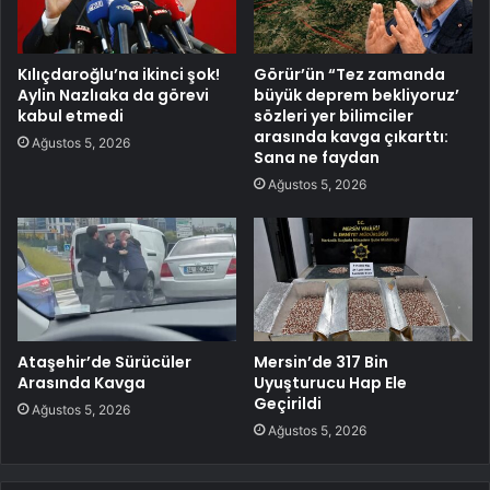
Kılıçdaroğlu’na ikinci şok!
Görür’ün “Tez zamanda
Aylin Nazlıaka da görevi
büyük deprem bekliyoruz’
kabul etmedi
sözleri yer bilimciler
arasında kavga çıkarttı:
Ağustos 5, 2026
Sana ne faydan
Ağustos 5, 2026
Ataşehir’de Sürücüler
Mersin’de 317 Bin
Arasında Kavga
Uyuşturucu Hap Ele
Geçirildi
Ağustos 5, 2026
Ağustos 5, 2026