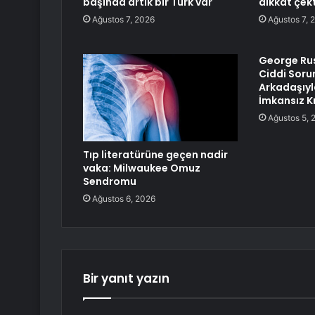
başında artık bir Türk var
dikkat çekt
Ağustos 7, 2026
Ağustos 7, 
George Rus
Ciddi Soru
Arkadaşıyl
İmkansız Kı
Ağustos 5, 
Tıp literatürüne geçen nadir
vaka: Milwaukee Omuz
Sendromu
Ağustos 6, 2026
Bir yanıt yazın