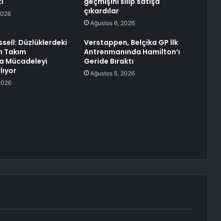
i
geçmişini silip satışa
çıkardılar
2026
Ağustos 6, 2026
sell: Düzlüklerdeki
Verstappen, Belçika GP İlk
n Takım
Antrenmanında Hamilton’ı
a Mücadeleyi
Geride Bıraktı
lıyor
Ağustos 5, 2026
2026