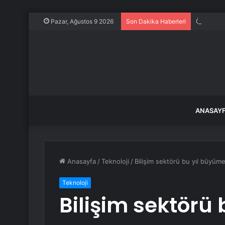
Özgür Öze
Pazar, Ağustos 9 2026
Son Dakika Haberleri
ANASAY
Anasayfa
/
Teknoloji
/
Bilişim sektörü bu yıl büyüm
Teknoloji
Bilişim sektörü