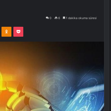
0
6
1 dakika okuma süresi
VKontakte
Odnoklassniki
Pocket