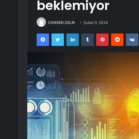
beklemiyor
CANSEN ÇELİK
Şubat 9, 2024
Facebook
Twitter
LinkedIn
Tumblr
Pinterest
Reddit