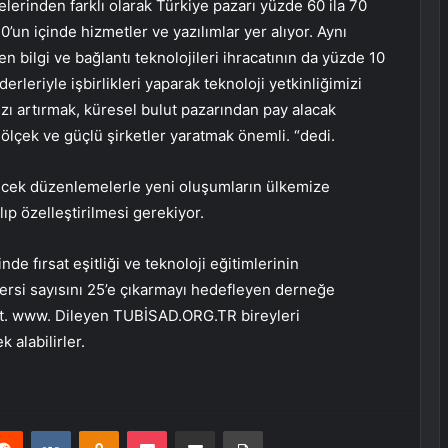
erinden farklı olarak Türkiye pazarı yüzde 60 ila 70
un içinde hizmetler ve yazılımlar yer alıyor. Aynı
 bilgi ve bağlantı teknolojileri ihracatının da yüzde 10
erleriyle işbirlikleri yaparak teknoloji yetkinliğimizi
ızı artırmak, küresel bulut pazarından pay alacak
ölçek ve güçlü şirketler yaratmak önemli. “dedi.
recek düzenlemelerle yeni oluşumların ülkemize
lıp özelleştirilmesi gerekiyor.
e fırsat eşitliği ve teknoloji eğitimlerinin
 dersi sayısını 25’e çıkarmayı hedefleyen derneğe
cut. www. Dileyen TUBİSAD.ORG.TR bireyleri
 alabilirler.
erest
Reddit
VKontakte
Odnoklassniki
Pocket
E-Posta ile paylaş
Yazdır