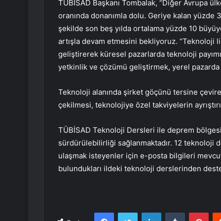
TÜBİSAD Başkanı Tombalak, “Diğer Avrupa ülkel
oranında donanımla dolu. Geriye kalan yüzde 30’
şekilde son beş yılda ortalama yüzde 10 büyüyen
artışla devam etmesini bekliyoruz. “Teknoloji lid
geliştirerek küresel pazarlarda teknoloji payım
yetkinlik ve çözümü geliştirmek, yerel pazarda 
Teknoloji alanında şirket göçünü tersine çevi
çekilmesi, teknolojiye özel takviyelerin ayrıştırı
TÜBİSAD Teknoloji Dersleri ile deprem bölgesind
sürdürülebilirliği sağlanmaktadır. 12 teknoloji
ulaşmak isteyenler için e-posta bilgileri mev
bulundukları ildeki teknoloji derslerinden destek
Facebook
Twitter
LinkedIn
Tumblr
Pint