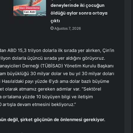
deneylerinde iki çocuğun
öldüğü aylar sonra ortaya
çıktı
Ağustos 7, 2026
an ABD 15,3 trilyon dolarla ilk sırada yer alırken, Çin’in
 trilyon dolarla üçüncü sırada yer aldığını görüyoruz.
Sanayicileri Derneği (TÜBİSAD) Yönetim Kurulu Başkanı
m büyüklüğü 30 milyar dolar ve bu yıl 30 milyar doları
li Hasıla’daki payı yüzde 6’ydı ama dolar bazlı büyüme
t olarak atmamız gereken adımlar var. “Sektörel
a ortalama yüzde 10 büyüyen bilgi ve iletişim
0 artışla devam etmesini bekliyoruz.”
nün değil, şirket göçünün de önlenmesi gerekiyor.