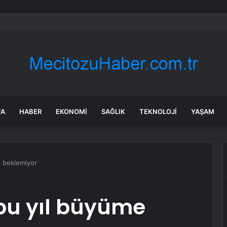
l: İktidara ulaştığımızda Alevilerden rızalık alacağımıza söz veriyorum!
FA
HABER
EKONOMI
SAĞLIK
TEKNOLOJI
YAŞAM
e beklemiyor
 bu yıl büyüme