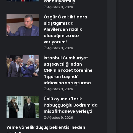
kandırıyormuş
Ağustos 9, 2026
Özgür Özel: İktidara
ulaştığımızda
Alevilerden rızalık
alacağımıza söz
veriyorum!
Ağustos 9, 2026
İstanbul Cumhuriyet
Başsavcılığı’ndan
CHP’nin rozet törenine
‘figüran taşındı’
iddiasına soruşturma
Ağustos 9, 2026
Ünlü oyuncu Tarık
Pabuççuoğlu Bodrum’da
misafirhaneye yerleşti
Ağustos 9, 2026
Yen’e yönelik düşüş beklentisi neden