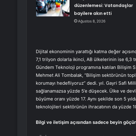
düzenlemesi: Vatandaşlar
bayilere akın etti
Ağustos 8, 2026
Dijital ekonominin yarattığı katma değer açısınd
7,1 trilyon dolarla ikinci, AB ülkelerinin ise 6,3
Gündem Teknoloji programına katılan Bilişim 
Mehmet Ali Tombalak, “Bilişim sektörünün topla
korumayı hedefliyoruz” dedi. yıl. Gayri Safi Mil
sağlanamazsa yüzde 5’e düşecek. Ülke ve devle
büyüme oranı yüzde 17. Aynı şekilde son 5 yıld
teknolojileri sektörünün ihracatının da yüzde 1
Bilgi ve iletişim açısından sadece beyin göçü