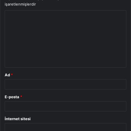
işaretlenmişlerdir
Y
o
r
u
m
*
Ad
*
E-posta
*
İnternet sitesi