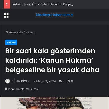
Keban Lisesi Öğrencileri Harezmi Projesini Sunumla Tanıttı
Menü
Anasayfa
/
Yaşam
Yaşam
Bir saat kala gösterimden
kaldırıldı: ‘Kanun Hükmü’
belgeseline bir yasak daha
DİLAN BİÇER
Mayıs 3, 2024
0
0
2 dakika okuma süresi