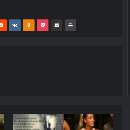
erest
Reddit
VKontakte
Odnoklassniki
Pocket
E-Posta ile paylaş
Yazdır