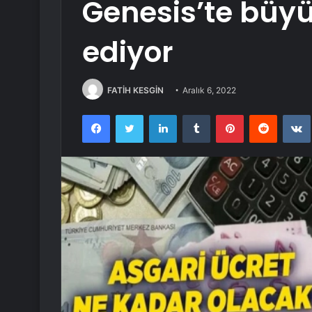
Genesis’te bü
ediyor
FATİH KESGİN
Aralık 6, 2022
Facebook
Twitter
LinkedIn
Tumblr
Pinterest
Reddit