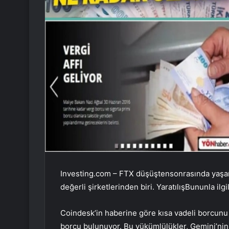
Investing.com – FTX
düşüşten
sonrasında yaşa
değerli şirketlerinden biri.
Yaratılış
Bununla ilgi
Coindesk’in haberine göre kısa vadeli borcunu
borcu bulunuyor. Bu yükümlülükler, Gemini’nin