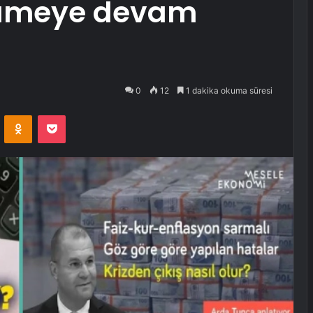
yümeye devam
0
12
1 dakika okuma süresi
VKontakte
Odnoklassniki
Pocket