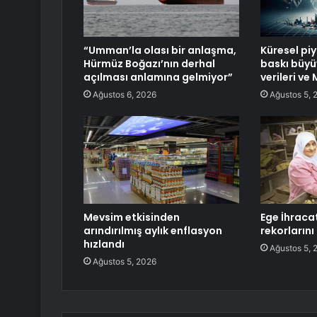
“Umman’la olası bir anlaşma,
Küresel pi
Hürmüz Boğazı’nın derhal
baskı büyü
açılması anlamına gelmiyor”
verileri v
Ağustos 6, 2026
Ağustos 5, 
Mevsim etkisinden
Ege İhracat
arındırılmış aylık enflasyon
rekorların
hızlandı
Ağustos 5, 
Ağustos 5, 2026