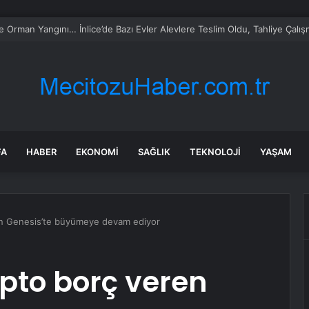
 Ester Exposito arasındaki gizli aşk sosyal medya paylaşımıyla kesinlik
FA
HABER
EKONOMI
SAĞLIK
TEKNOLOJI
YAŞAM
ren Genesis’te büyümeye devam ediyor
ipto borç veren