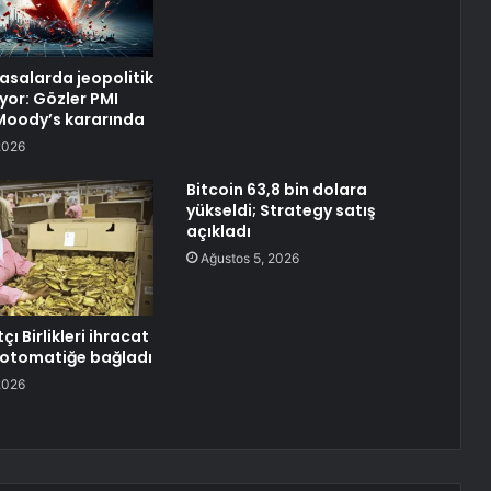
yasalarda jeopolitik
yor: Gözler PMI
e Moody’s kararında
2026
Bitcoin 63,8 bin dolara
yükseldi; Strategy satış
açıkladı
Ağustos 5, 2026
çı Birlikleri ihracat
ı otomatiğe bağladı
2026