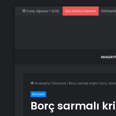
Mbappe ve
Cuma, Ağustos 7 2026
Son Dakika Haberleri
ANASAY
Anasayfa
/
Ekonomi
/
Borç sarmalı kripto borç ve
Ekonomi
Borç sarmalı kr