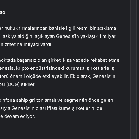
adı
hukuk firmalarından bahisle ilgili resmi bir açıklama
 askıya aldığını açıklayan Genesis’in yaklaşık 1 milyar
 hizmetine ihtiyacı vardı.
noktada başarısız olan şirket, kısa vadede rekabet etme
enesis, kripto endüstrisindeki kurumsal şirketlerle iş
ktörü önemli ölçüde etkileyebilir. Ek olarak, Genesis’in
p’u (DCG) etkiler.
oin
fona sahip
gri tonlamalı
ve segmentin önde gelen
sıyla Genesis’in olası iflası küme şirketlerini de
eye devam ediyor.