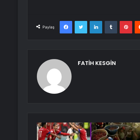
Facebook
Twitter
LinkedIn
Tumblr
Pint
Paylaş
FATİH KESGİN