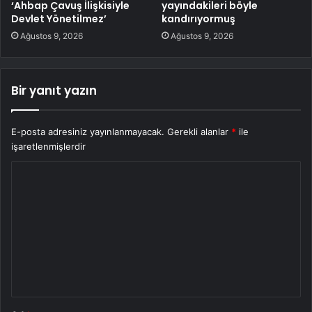
‘Ahbap Çavuş İlişkisiyle
yayındakileri böyle
Devlet Yönetilmez’
kandırıyormuş
Ağustos 9, 2026
Ağustos 9, 2026
Bir yanıt yazın
E-posta adresiniz yayınlanmayacak.
Gerekli alanlar
*
ile
işaretlenmişlerdir
Y
o
r
u
m
*