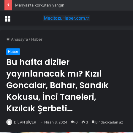
Manyas’ta korkutan yangın
Menü
Anasayfa
/
Haber
Haber
Bu hafta diziler
yayınlanacak mı? Kızıl
Goncalar, Bahar, Sandık
Kokusu, İnci Taneleri,
Kızılcık Şerbeti…
DİLAN BİÇER
Nisan 8, 2024
0
3
Bir dakikadan az