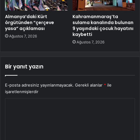
Almanya’daki Kürt
Kahramanmaraş’ta
örgütünden “çerçeve
sulama kanalında bulunan
yasa” açıklaması
9 yaşındaki çocuk hayatını
kaybetti
Ağustos 7, 2026
Ağustos 7, 2026
Bir yanıt yazın
E-posta adresiniz yayınlanmayacak.
Gerekli alanlar
*
ile
işaretlenmişlerdir
Y
o
r
u