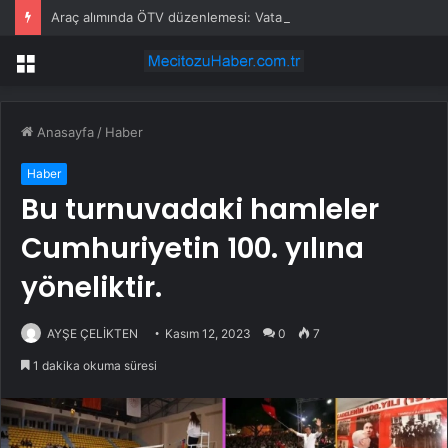
Araç alımında ÖTV düzenlemesi: Vatandaşlar bayilere akın etti
Menü
Anasayfa
/
Haber
Haber
Bu turnuvadaki hamleler
Cumhuriyetin 100. yılına
yöneliktir.
AYŞE ÇELİKTEN
Kasım 12, 2023
0
7
1 dakika okuma süresi