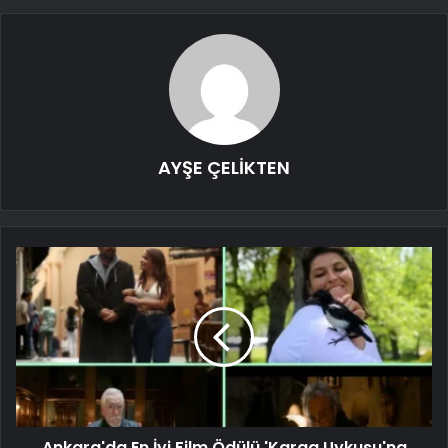
AYŞE ÇELİKTEN
Ankara'da En İyi Film Ödülü 'Karga Uykusu'na