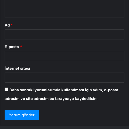
m
*
Ad
*
E-posta
*
İnternet sitesi
Daha sonraki yorumlarımda kullanılması için adım, e-posta
adresim ve site adresim bu tarayıcıya kaydedilsin.