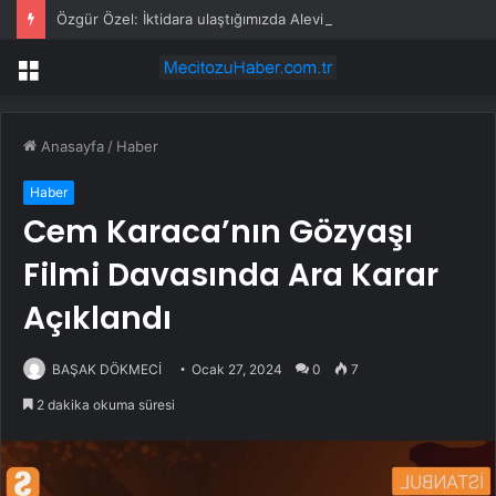
Özgür Özel: İktidara ulaştığımızda Alevilerden rızalık alacağımıza söz veriyorum!
Menü
Anasayfa
/
Haber
Haber
Cem Karaca’nın Gözyaşı
Filmi Davasında Ara Karar
Açıklandı
BAŞAK DÖKMECİ
Ocak 27, 2024
0
7
2 dakika okuma süresi