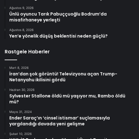
Ağustos 9, 2026
Ünlü oyuncu Tarık Pabuççuoğlu Bodrum’da
misafirhaneye yerleşti
Ağustos 8, 2026
Yen’e yönelik düşüş beklentisi neden güçlü?
Rastgele Haberler
Mart 8, 2026
İran’dan şok görüntü! Televizyonu açan Trump-
Netanyahu ikilisini gördü
Haziran 30, 2026
Sylvester Stallone öldü mü yaşıyor mu, Rambo öldü
mü?
Mayıs 31, 2024
Ender Saraç’ın ‘cinsel istismar’ suçlamasıyla
yargılandığı davada yeni gelişme
Şubat 10, 2026