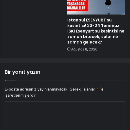
İstanbul ESENYURT su
kesintisi! 23-24 Temmuz
İSKİ Esenyurt su kesintisi ne
zaman bitecek, sular ne
zaman gelecek?
Ağustos 8, 2026
Bir yanıt yazın
E-posta adresiniz yayınlanmayacak.
Gerekli alanlar
*
ile
işaretlenmişlerdir
Y
o
r