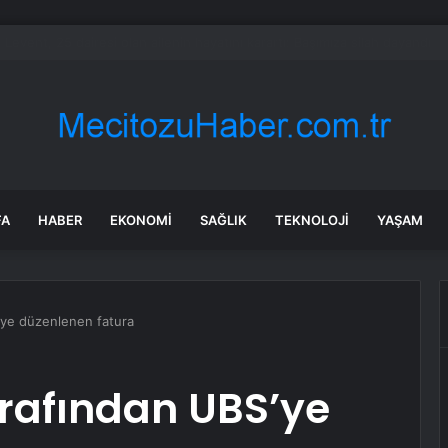
ğ Ticaret Borsası’nın Hedefleri
FA
HABER
EKONOMI
SAĞLIK
TEKNOLOJI
YAŞAM
’ye düzenlenen fatura
arafından UBS’ye