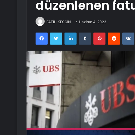
düzenlenen fat
FATİH KESGİN
Haziran 4, 2023
Facebook
Twitter
LinkedIn
Tumblr
Pinterest
Reddit