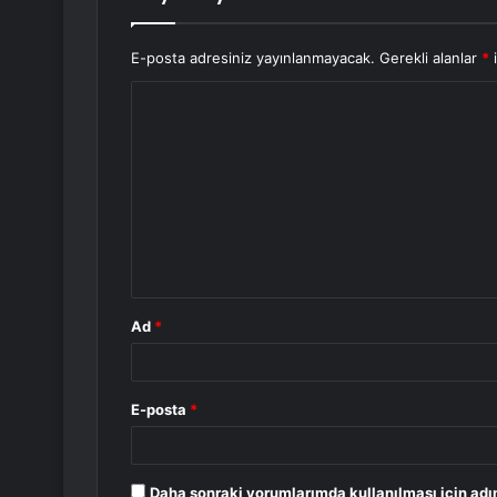
E-posta adresiniz yayınlanmayacak.
Gerekli alanlar
*
i
Y
o
r
u
m
*
Ad
*
E-posta
*
Daha sonraki yorumlarımda kullanılması için adı