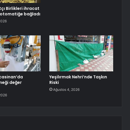
çı Birlikleri ihracat
ı otomatiğe bağladı
2026
casinan’da
Yeşilırmak Nehri’nde Taşkın
emeği değer
Riski
Ağustos 4, 2026
2026