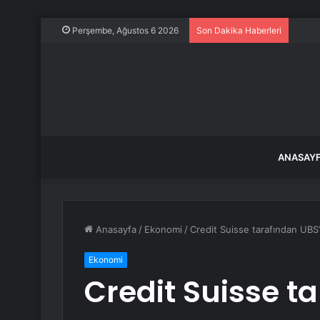
Elazı
Perşembe, Ağustos 6 2026
Son Dakika Haberleri
ANASAY
Anasayfa
/
Ekonomi
/
Credit Suisse tarafından UBS
Ekonomi
Credit Suisse t