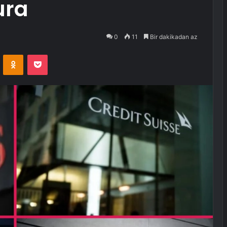
ura
0
11
Bir dakikadan az
VKontakte
Odnoklassniki
Pocket