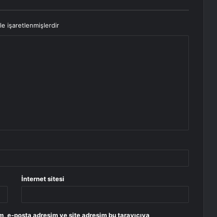
le işaretlenmişlerdir
İnternet sitesi
m, e-posta adresim ve site adresim bu tarayıcıya