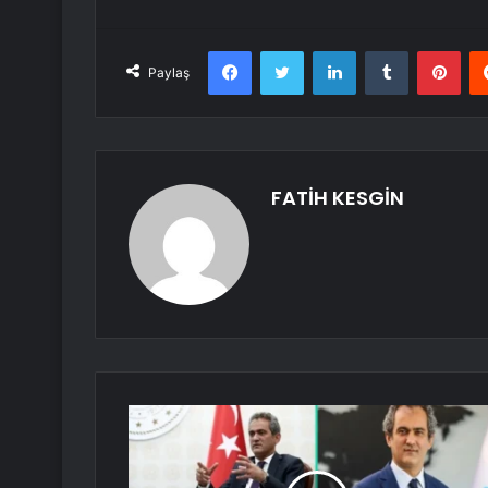
Facebook
Twitter
LinkedIn
Tumblr
Pint
Paylaş
FATİH KESGİN