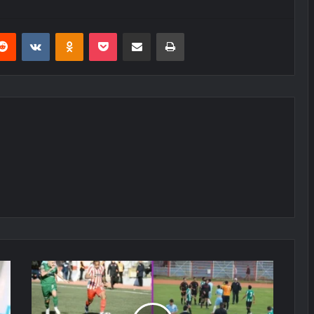
erest
Reddit
VKontakte
Odnoklassniki
Pocket
E-Posta ile paylaş
Yazdır