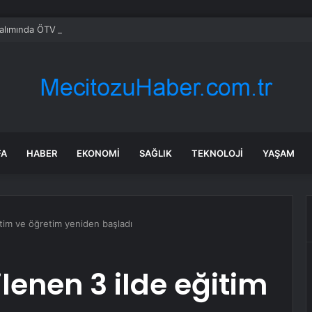
alımında ÖTV düzenlemesi: Vatandaşlar bayilere akın etti
FA
HABER
EKONOMI
SAĞLIK
TEKNOLOJI
YAŞAM
tim ve öğretim yeniden başladı
enen 3 ilde eğitim