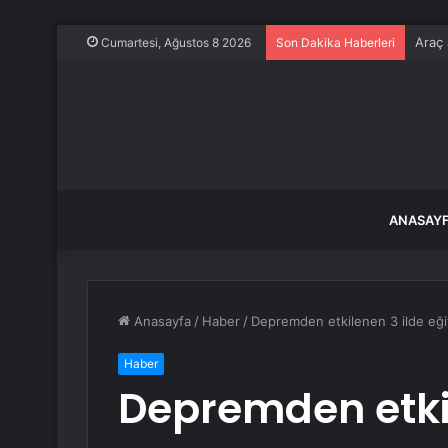
Araç 
Cumartesi, Ağustos 8 2026
Son Dakika Haberleri
ANASAY
Anasayfa
/
Haber
/
Depremden etkilenen 3 ilde eği
Haber
Depremden etkil