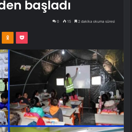
den başladı
0
15
2 dakika okuma süresi
VKontakte
Odnoklassniki
Pocket