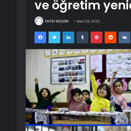
ve öğretim yeni
FATİH KESGİN
Mart 29, 2023
Facebook
Twitter
LinkedIn
Tumblr
Pinterest
Reddit