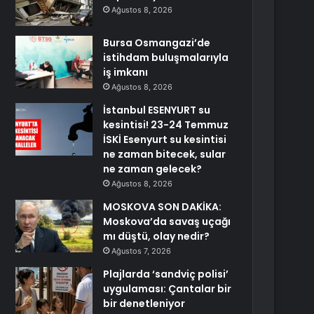
Ağustos 8, 2026
Bursa Osmangazi’de
istihdam buluşmalarıyla
iş imkanı
Ağustos 8, 2026
İstanbul ESENYURT su
kesintisi! 23-24 Temmuz
İSKİ Esenyurt su kesintisi
ne zaman bitecek, sular
ne zaman gelecek?
Ağustos 8, 2026
MOSKOVA SON DAKİKA:
Moskova’da savaş uçağı
mı düştü, olay nedir?
Ağustos 7, 2026
Plajlarda ‘sandviç polisi’
uygulaması: Çantalar bir
bir denetleniyor