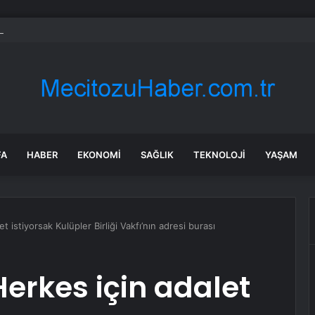
’de Trafik Kazası… Uzman Çavuş Hayatını Kaybetti
FA
HABER
EKONOMI
SAĞLIK
TEKNOLOJI
YAŞAM
 istiyorsak Kulüpler Birliği Vakfı’nın adresi burası
erkes için adalet