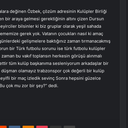
alara değinen Özbek, çözüm adresinin Kulüpler Birliği
en bir araya gelmesi gerektiğinin altını çizen Dursun
irciler bilsinler ki biz gruplar olarak yeşil sahada
lememize gerek yok. Vatanın çocukları nasıl ki amaç
 günlerdeki gelişmelere baktığınız zaman tırmanacakmış
un bir Türk futbolu sorunu ise türk futbolu kulüpler
 o zaman bu vakıf toplansın herkesin görüşü alınmalı
alettir tüm kulüp başkanıma sesleniyorum arkadaşlar bir
e düşman olamayız trabzonspor çok değerli bir kulüp
eyifli bir maç izledik sevinç Sonra hepsini güzelce
 Bu çok mu zor bir şey?” dedi.
erest
Reddit
VKontakte
Odnoklassniki
Pocket
E-Posta ile paylaş
Yazdır