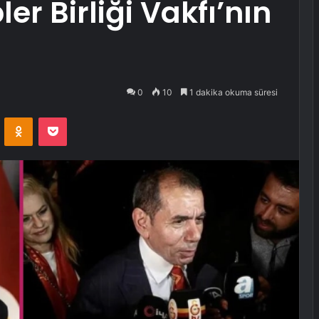
er Birliği Vakfı’nın
0
10
1 dakika okuma süresi
VKontakte
Odnoklassniki
Pocket