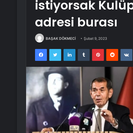
istiyorsak Kulüpl
adresi burası
BAŞAK DÖKMECİ
Şubat 9, 2023
Facebook
Twitter
LinkedIn
Tumblr
Pinterest
Reddit