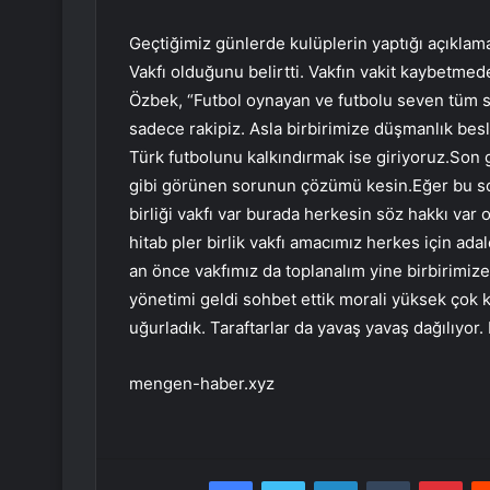
Geçtiğimiz günlerde kulüplerin yaptığı açıklam
Vakfı olduğunu belirtti. Vakfın vakit kaybetmed
Özbek, “Futbol oynayan ve futbolu seven tüm sey
sadece rakipiz. Asla birbirimize düşmanlık bes
Türk futbolunu kalkındırmak ise giriyoruz.Son
gibi görünen sorunun çözümü kesin.Eğer bu sor
birliği vakfı var burada herkesin söz hakkı var
hitab pler birlik vakfı amacımız herkes için ad
an önce vakfımız da toplanalım yine birbirimiz
yönetimi geldi sohbet ettik morali yüksek çok k
uğurladık. Taraftarlar da yavaş yavaş dağılıyor.
mengen-haber.xyz
Facebook
Twitter
LinkedIn
Tumblr
Pint