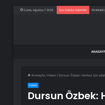
Kırıkkale
Cuma, Ağustos 7 2026
Son Dakika Haberleri
ANASAY
Anasayfa
/
Haber
/
Dursun Özbek: Herkes için adalet
Haber
Dursun Özbek: H