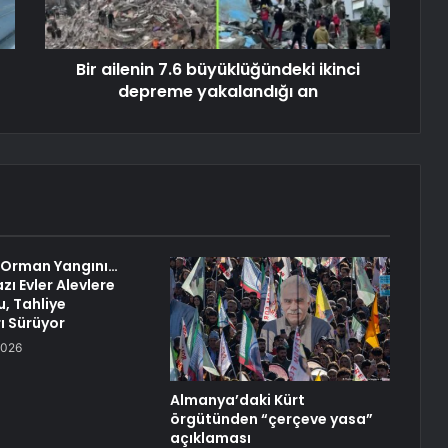
Bir ailenin 7.6 büyüklüğündeki ikinci
depreme yakalandığı an
 Orman Yangını…
azı Evler Alevlere
u, Tahliye
ı Sürüyor
2026
Almanya’daki Kürt
örgütünden “çerçeve yasa”
açıklaması