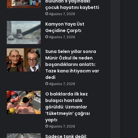
bulunan 9 yaşındaki
çocuk hayatını kaybetti
Ağustos 7, 2026
Kamyon Yaya Üst
Geçidine Çarptı
Ağustos 7, 2026
Suna Selen yıllar sonra
Münir Özkul ile neden
boşandıklarını anlattı:
Taze kana ihtiyacım var
dedi
Ağustos 7, 2026
O balıklarda ilk kez
bulaşıcı hastalık
görüldü: Uzmanlar
‘tüketmeyin’ çağrısı
yaptı
Ağustos 7, 2026
Sadece tank değil: