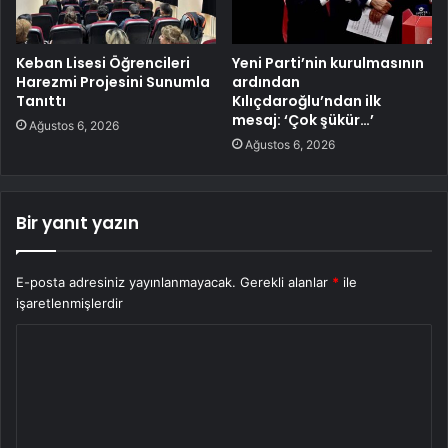
Keban Lisesi Öğrencileri
Yeni Parti’nin kurulmasının
Harezmi Projesini Sunumla
ardından
Tanıttı
Kılıçdaroğlu’ndan ilk
mesaj: ‘Çok şükür…’
Ağustos 6, 2026
Ağustos 6, 2026
Bir yanıt yazın
E-posta adresiniz yayınlanmayacak.
Gerekli alanlar
*
ile
işaretlenmişlerdir
Y
o
r
u