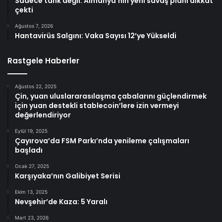
Sadece tank değil: Almanya’nın yeni savaş planı dikkat
çekti
Ağustos 7, 2026
Hantavirüs Salgını: Vaka Sayısı 12’ye Yükseldi
Rastgele Haberler
Ağustos 22, 2025
Çin, yuan uluslararasılaşma çabalarını güçlendirmek
için yuan destekli stablecoin’lere izin vermeyi
değerlendiriyor
Eylül 19, 2025
Çayırova’da FSM Parkı’nda yenileme çalışmaları
başladı
Ocak 27, 2025
Karşıyaka’nın Galibiyet Serisi
Ekim 13, 2025
Nevşehir’de Kaza: 5 Yaralı
Mart 23, 2026