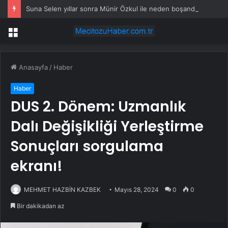
Suna Selen yıllar sonra Münir Özkul ile neden boşandıklarını anlattı: Taze kana ihtiyacım var dedi
Menü
Anasayfa
/
Haber
Haber
DUS 2. Dönem: Uzmanlık
Dalı Değişikliği Yerleştirme
Sonuçları sorgulama
ekranı!
MEHMET HAZBİN KAZBEK
Mayıs 28, 2024
0
0
Bir dakikadan az