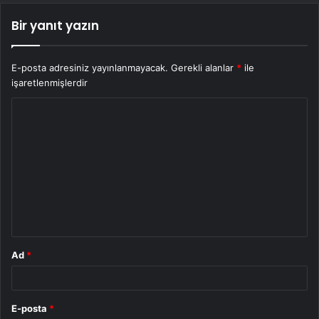
Bir yanıt yazın
E-posta adresiniz yayınlanmayacak.
Gerekli alanlar
*
ile
işaretlenmişlerdir
Y
o
r
u
m
*
Ad
*
E-posta
*