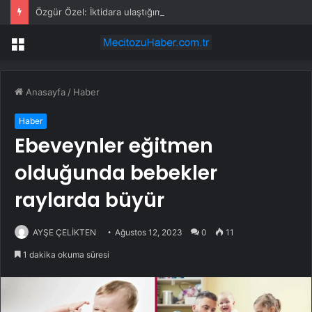
Özgür Özel: İktidara ulaştığımızda Alevilerden rızalık alacağımıza söz veriyorum!
Menü
Anasayfa
/
Haber
Haber
Ebeveynler eğitmen
olduğunda bebekler
raylarda büyür
AYŞE ÇELİKTEN
Ağustos 12, 2023
0
11
1 dakika okuma süresi