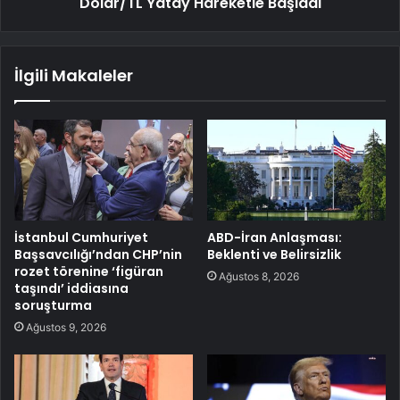
Dolar/TL Yatay Hareketle Başladı
İlgili Makaleler
İstanbul Cumhuriyet
ABD-İran Anlaşması:
Başsavcılığı’ndan CHP’nin
Beklenti ve Belirsizlik
rozet törenine ‘figüran
Ağustos 8, 2026
taşındı’ iddiasına
soruşturma
Ağustos 9, 2026