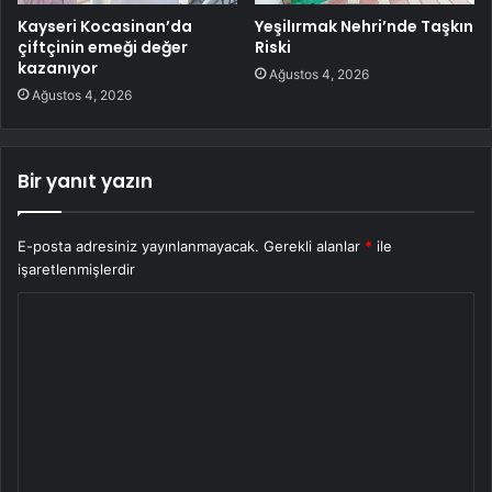
Kayseri Kocasinan’da
Yeşilırmak Nehri’nde Taşkın
çiftçinin emeği değer
Riski
kazanıyor
Ağustos 4, 2026
Ağustos 4, 2026
Bir yanıt yazın
E-posta adresiniz yayınlanmayacak.
Gerekli alanlar
*
ile
işaretlenmişlerdir
Y
o
r
u
m
*