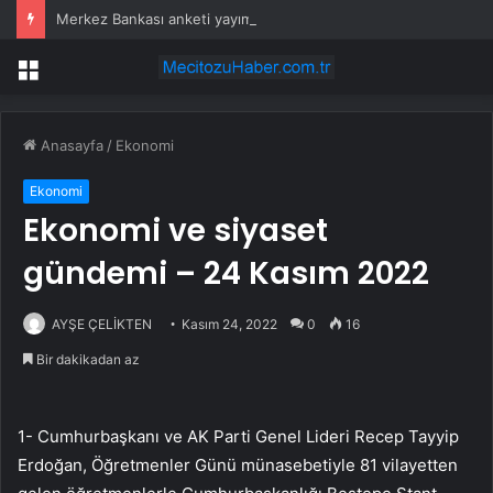
Merkez Bankası anketi yayımlandı! Dolar ve enflasyon beklentisi yükseldi
Menü
Anasayfa
/
Ekonomi
Ekonomi
Ekonomi ve siyaset
gündemi – 24 Kasım 2022
AYŞE ÇELİKTEN
Kasım 24, 2022
0
16
Bir dakikadan az
1- Cumhurbaşkanı ve AK Parti Genel Lideri Recep Tayyip
Erdoğan, Öğretmenler Günü münasebetiyle 81 vilayetten