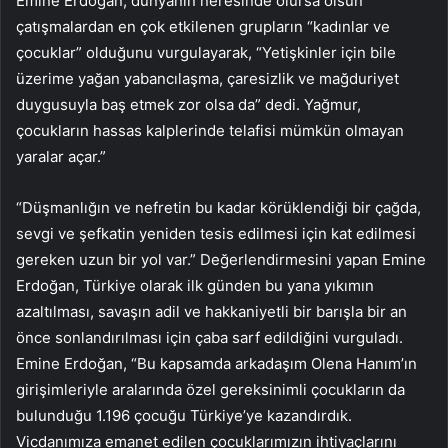
Emine Erdoğan, dünyanın neresinde olursa olsun
çatışmalardan en çok etkilenen grupların “kadınlar ve
çocuklar” olduğunu vurgulayarak, “Yetişkinler için bile
üzerime yağan yabancılaşma, çaresizlik ve mağduriyet
duygusuyla baş etmek zor olsa da” dedi. Yağmur,
çocukların hassas kalplerinde telafisi mümkün olmayan
yaralar açar.”
“Düşmanlığın ve nefretin bu kadar körüklendiği bir çağda,
sevgi ve şefkatin yeniden tesis edilmesi için kat edilmesi
gereken uzun bir yol var.” Değerlendirmesini yapan Emine
Erdoğan, Türkiye olarak ilk günden bu yana yıkımın
azaltılması, savaşın adil ve hakkaniyetli bir barışla bir an
önce sonlandırılması için çaba sarf edildiğini vurguladı.
Emine Erdoğan, “Bu kapsamda arkadaşım Olena Hanım’ın
girişimleriyle aralarında özel gereksinimli çocukların da
bulunduğu 1.196 çocuğu Türkiye’ye kazandırdık.
Vicdanımıza emanet edilen çocuklarımızın ihtiyaçlarını