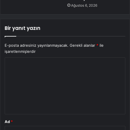
Ağustos 6, 2026
Bir yanıt yazın
E-posta adresiniz yayınlanmayacak.
Gerekli alanlar
*
ile
işaretlenmişlerdir
Y
o
r
u
m
*
Ad
*