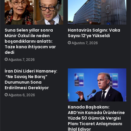
Suna Selen yıllar sonra
Hantavirüs Salgını: Vaka
Münir Özkul ile neden
Sayısı 12’ye Yükseldi
boşandıklarını anlattı:
Ağustos 7, 2026
Taze kana ihtiyacım var
dedi
Ağustos 7, 2026
İran Dini Lideri Hamaney:
“Ne Savaş Ne Barış”
Durumunun Sona
Erdirilmesi Gerekiyor
Ağustos 6, 2026
Kanada Başbakanı:
ABD’nin Kanada Ürünlerine
Yüzde 50 Gümrük Vergisi
Planı Ticaret Anlaşmasını
İhlal Ediyor