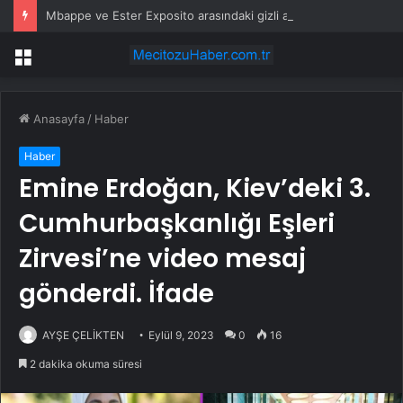
Mbappe ve Ester Exposito arasındaki gizli aşk sosyal medya paylaşımıyla kesinlik kazandı
Menü
Anasayfa
/
Haber
Haber
Emine Erdoğan, Kiev’deki 3.
Cumhurbaşkanlığı Eşleri
Zirvesi’ne video mesaj
gönderdi. İfade
AYŞE ÇELİKTEN
Eylül 9, 2023
0
16
2 dakika okuma süresi