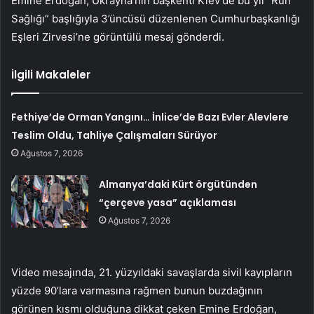
Emine Erdoğan, Ukrayna’nın başkenti Kiev’de bu yıl “Ruh
Sağlığı” başlığıyla 3’üncüsü düzenlenen Cumhurbaşkanlığı
Eşleri Zirvesi’ne görüntülü mesaj gönderdi.
İlgili Makaleler
Fethiye’de Orman Yangını… İnlice’de Bazı Evler Alevlere
Teslim Oldu, Tahliye Çalışmaları Sürüyor
Ağustos 7, 2026
Almanya’daki Kürt örgütünden
“çerçeve yasa” açıklaması
Ağustos 7, 2026
Video mesajında, 21. yüzyıldaki savaşlarda sivil kayıpların
yüzde 90’lara varmasına rağmen bunun buzdağının
görünen kısmı olduğuna dikkat çeken Emine Erdoğan,