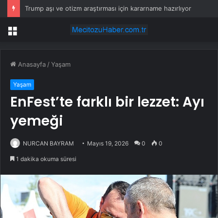
Trump aşı ve otizm araştırması için kararname hazırlıyor
Menü
Anasayfa
/
Yaşam
Yaşam
EnFest’te farklı bir lezzet: Ayı
yemeği
NURCAN BAYRAM
Mayıs 19, 2026
0
0
1 dakika okuma süresi