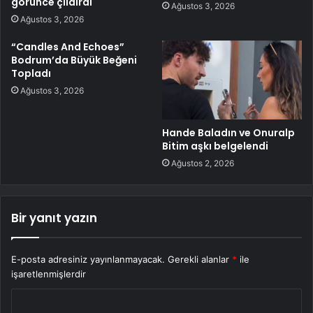
görünce çıldırdı
Ağustos 3, 2026
Ağustos 3, 2026
“Candles And Echoes”
Bodrum’da Büyük Beğeni
Topladı
Ağustos 3, 2026
Hande Baladın ve Onuralp
Bitim aşkı belgelendi
Ağustos 2, 2026
Bir yanıt yazın
E-posta adresiniz yayınlanmayacak.
Gerekli alanlar
*
ile
işaretlenmişlerdir
Y