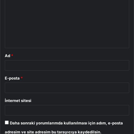
o
r
u
m
*
Ad
*
E-posta
*
İnternet sitesi
Daha sonraki yorumlarımda kullanılması için adım, e-posta
adresim ve site adresim bu tarayıcıya kaydedilsin.