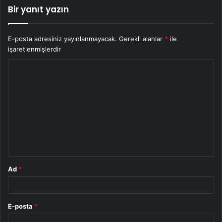
Bir yanıt yazın
E-posta adresiniz yayınlanmayacak.
Gerekli alanlar
*
ile
işaretlenmişlerdir
Y
o
r
u
m
*
Ad
*
E-posta
*