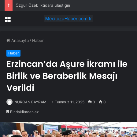
Özgür Özel: İktidara ulaştığımızda Alevilerden rızalık alacağımıza söz veriyorum!
Menü
Anasayfa
/
Haber
Haber
Erzincan’da Aşure İkramı ile
Birlik ve Beraberlik Mesajı
Verildi
NURCAN BAYRAM
Temmuz 11, 2025
0
0
Bir dakikadan az