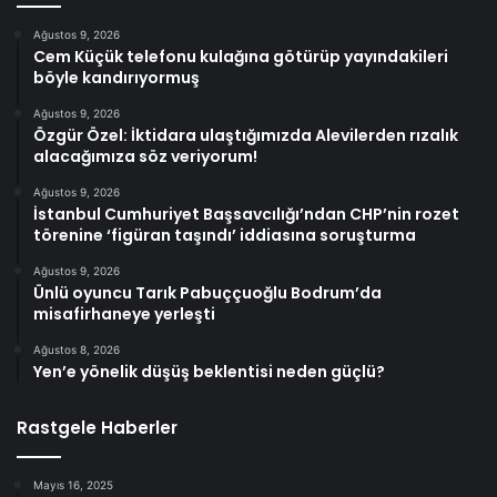
Ağustos 9, 2026
Cem Küçük telefonu kulağına götürüp yayındakileri
böyle kandırıyormuş
Ağustos 9, 2026
Özgür Özel: İktidara ulaştığımızda Alevilerden rızalık
alacağımıza söz veriyorum!
Ağustos 9, 2026
İstanbul Cumhuriyet Başsavcılığı’ndan CHP’nin rozet
törenine ‘figüran taşındı’ iddiasına soruşturma
Ağustos 9, 2026
Ünlü oyuncu Tarık Pabuççuoğlu Bodrum’da
misafirhaneye yerleşti
Ağustos 8, 2026
Yen’e yönelik düşüş beklentisi neden güçlü?
Rastgele Haberler
Mayıs 16, 2025