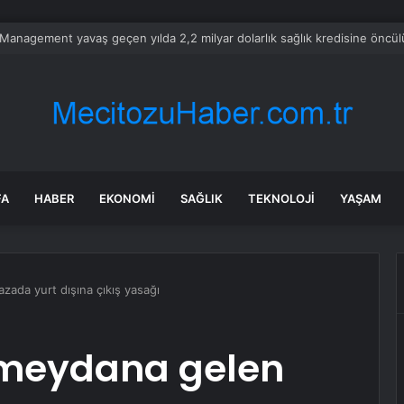
 Lisesi Öğrencileri Harezmi Projesini Sunumla Tanıttı
FA
HABER
EKONOMI
SAĞLIK
TEKNOLOJI
YAŞAM
ada yurt dışına çıkış yasağı
 meydana gelen