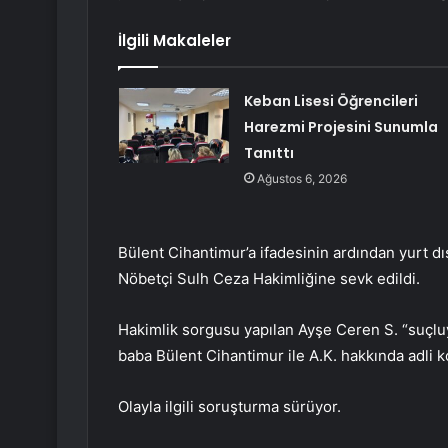
İlgili Makaleler
Keban Lisesi Öğrencileri
Harezmi Projesini Sunumla
Tanıttı
Ağustos 6, 2026
Bülent Cihantimur’a ifadesinin ardından yurt dı
Nöbetçi Sulh Ceza Hakimliğine sevk edildi.
Hakimlik sorgusu yapılan Ayşe Ceren S. “suçluy
baba Bülent Cihantimur ile A.K. hakkında adli ko
Olayla ilgili soruşturma sürüyor.