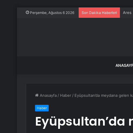
Keban
Perşembe, Ağustos 6 2026
Son Dakika Haberleri
ANASAY
Anasayfa
/
Haber
/
Eyüpsultan’da meydana gelen kaz
Haber
Eyüpsultan’da