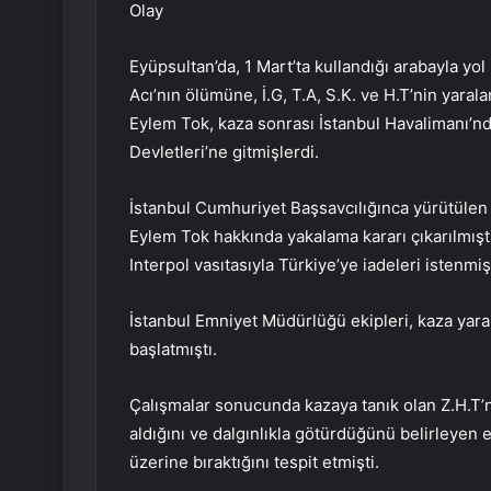
Olay
Eyüpsultan’da, 1 Mart’ta kullandığı arabayla yo
Acı’nın ölümüne, İ.G, T.A, S.K. ve H.T’nin yara
Eylem Tok, kaza sonrası İstanbul Havalimanı’nd
Devletleri’ne gitmişlerdi.
İstanbul Cumhuriyet Başsavcılığınca yürütülen
Eylem Tok hakkında yakalama kararı çıkarılmışt
Interpol vasıtasıyla Türkiye’ye iadeleri istenmişt
İstanbul Emniyet Müdürlüğü ekipleri, kaza yar
başlatmıştı.
Çalışmalar sonucunda kazaya tanık olan Z.H.T’ni
aldığını ve dalgınlıkla götürdüğünü belirleyen 
üzerine bıraktığını tespit etmişti.