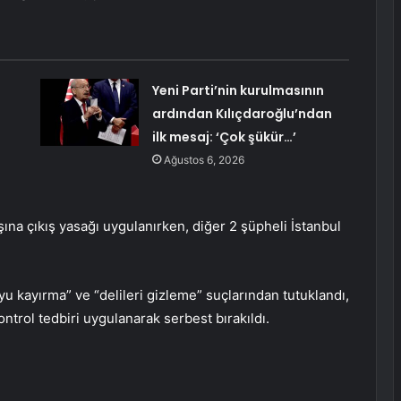
Yeni Parti’nin kurulmasının
ardından Kılıçdaroğlu’ndan
ilk mesaj: ‘Çok şükür…’
Ağustos 6, 2026
şına çıkış yasağı uygulanırken, diğer 2 şüpheli İstanbul
u kayırma” ve “delileri gizleme” suçlarından tutuklandı,
ntrol tedbiri uygulanarak serbest bırakıldı.