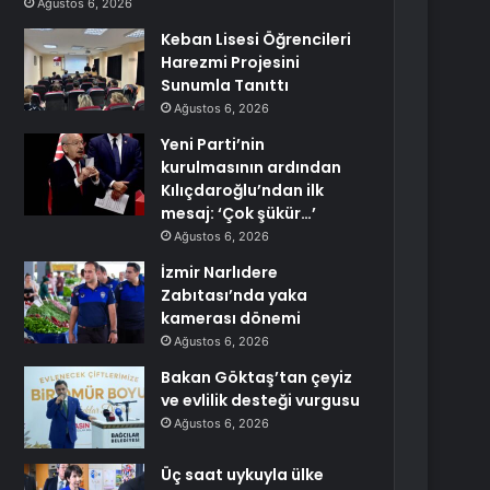
Ağustos 6, 2026
Keban Lisesi Öğrencileri
Harezmi Projesini
Sunumla Tanıttı
Ağustos 6, 2026
Yeni Parti’nin
kurulmasının ardından
Kılıçdaroğlu’ndan ilk
mesaj: ‘Çok şükür…’
Ağustos 6, 2026
İzmir Narlıdere
Zabıtası’nda yaka
kamerası dönemi
Ağustos 6, 2026
Bakan Göktaş’tan çeyiz
ve evlilik desteği vurgusu
Ağustos 6, 2026
Üç saat uykuyla ülke