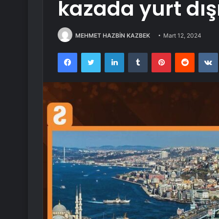
kazada yurt dış
MEHMET HAZBİN KAZBEK
Mart 12, 2024
Facebook
Twitter
LinkedIn
Tumblr
Pinterest
Reddit