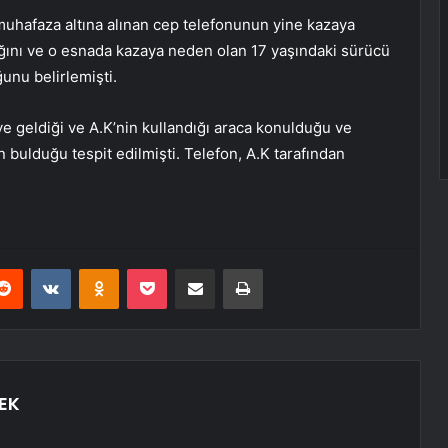
n muhafaza altına alınan cep telefonunun yine kazaya
dığını ve o esnada kazaya neden olan 17 yaşındaki sürücü
unu belirlemişti.
e geldiği ve A.K’nin kullandığı araca konulduğu ve
n bulduğu tespit edilmişti. Telefon, A.K tarafından
erest
Reddit
VKontakte
Odnoklassniki
Pocket
E-Posta ile paylaş
Yazdır
EK