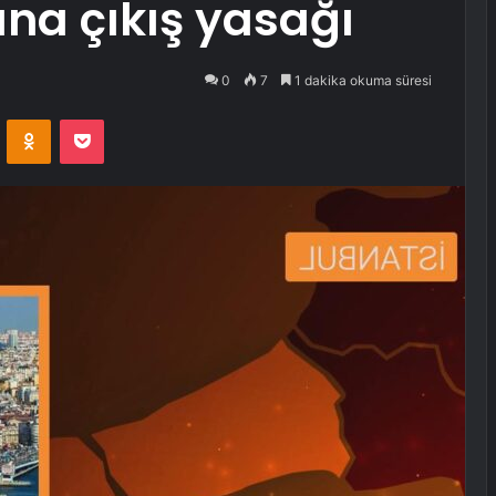
ına çıkış yasağı
0
7
1 dakika okuma süresi
VKontakte
Odnoklassniki
Pocket