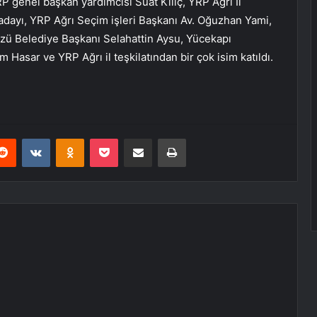
 genel başkan yardımcısı Suat Kılıç, YRP Ağrı İl
adayı, YRP Ağrı Seçim işleri Başkanı Av. Oğuzhan Yami,
üzü Belediye Başkanı Selahattin Aysu, Yücekapı
 Hasar ve YRP Ağrı il teşkilatından bir çok isim katıldı.
erest
Reddit
VKontakte
Odnoklassniki
Pocket
E-Posta ile paylaş
Yazdır