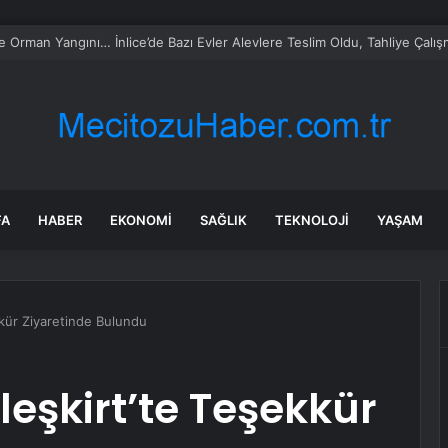
 Ester Exposito arasındaki gizli aşk sosyal medya paylaşımıyla kesinlik
FA
HABER
EKONOMI
SAĞLIK
TEKNOLOJI
YAŞAM
kkür Ziyaretinde Bulundu
leşkirt’te Teşekkür