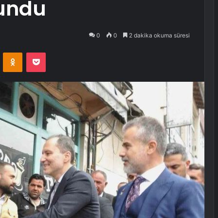
lundu
0
0
2 dakika okuma süresi
VKontakte
Odnoklassniki
Pocket