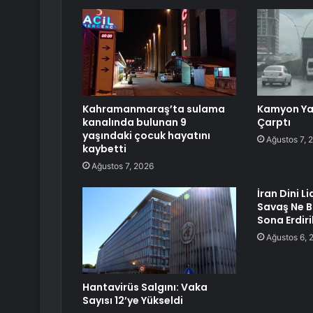
Kahramanmaraş’ta sulama
Kamyon Ya
kanalında bulunan 9
Çarptı
yaşındaki çocuk hayatını
Ağustos 7, 
kaybetti
Ağustos 7, 2026
İran Dini 
Savaş Ne 
Sona Erdir
Ağustos 6, 
Hantavirüs Salgını: Vaka
Sayısı 12’ye Yükseldi