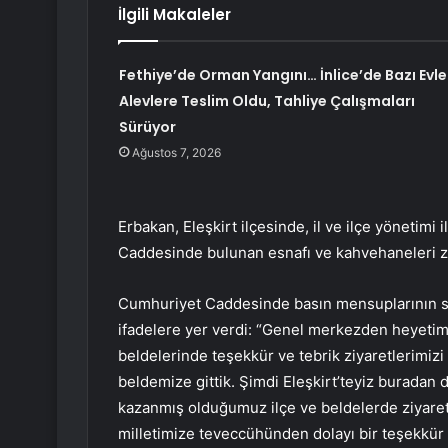
İlgili Makaleler
Fethiye’de Orman Yangını… İnlice’de Bazı Evle
Alevlere Teslim Oldu, Tahliye Çalışmaları
Sürüyor
Ağustos 7, 2026
Erbakan, Eleşkirt ilçesinde, il ve ilçe yönetimi
Caddesinde bulunan esnafı ve kahvehaneleri zi
Cumhuriyet Caddesinde basın mensuplarının sorul
ifadelere yer verdi: “Genel merkezden heyetimiz
beldelerinde teşekkür ve tebrik ziyaretlerimiz
beldemize gittik. Şimdi Eleşkirt’teyiz buradan
kazanmış olduğumuz ilçe ve beldelerde ziyaret
milletimize teveccühünden dolayı bir teşekkür 