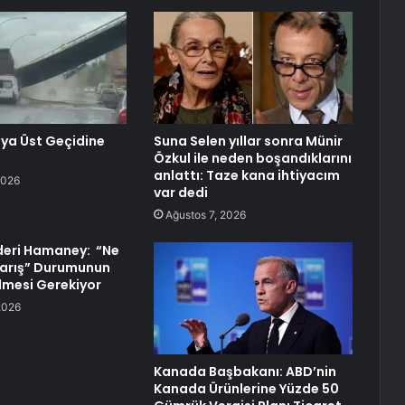
ya Üst Geçidine
Suna Selen yıllar sonra Münir
Özkul ile neden boşandıklarını
anlattı: Taze kana ihtiyacım
2026
var dedi
Ağustos 7, 2026
Lideri Hamaney: “Ne
Barış” Durumunun
ilmesi Gerekiyor
2026
Kanada Başbakanı: ABD’nin
Kanada Ürünlerine Yüzde 50