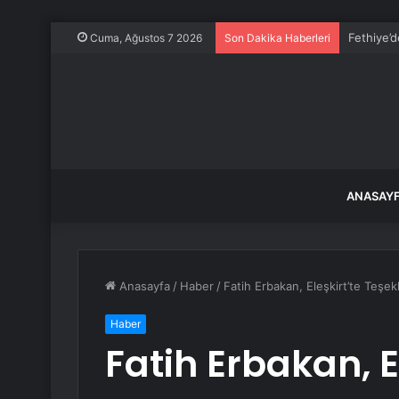
Mbappe ve
Cuma, Ağustos 7 2026
Son Dakika Haberleri
ANASAY
Anasayfa
/
Haber
/
Fatih Erbakan, Eleşkirt’te Teşe
Haber
Fatih Erbakan, E