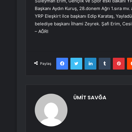
Süleyman Erim, Gençlik ve Spor eski bakanı YRP
Başkanı Aydın Kuruş, 28.donem Ağrı 1.sıra mv. 
YRP Eleşkirt ilce başkanı Edip Karataş, Yaylad
belediye başkanı İlhami Zeyrek. Şafi Erim, Cesim
– AĞRI
Facebook
Twitter
LinkedIn
Tumblr
Pint
Paylaş
ÜMİT SAVĞA