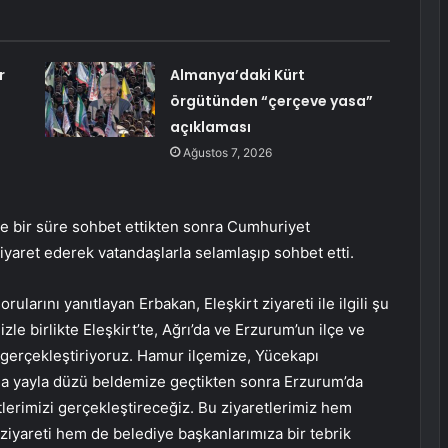
r
Almanya’daki Kürt
örgütünden “çerçeve yasa”
açıklaması
Ağustos 7, 2026
 ile bir süre sohbet ettikten sonra Cumhuriyet
yaret ederek vatandaşlarla selamlaşıp sohbet etti.
arını yanıtlayan Erbakan, Eleşkirt ziyareti ile ilgili şu
le birlikte Eleşkirt’te, Ağrı’da ve Erzurum’un ilçe ve
i gerçekleştiriyoruz. Hamur ilçemize, Yücekapı
 da yayla düzü beldemize geçtikten sonra Erzurum’da
lerimizi gerçekleştireceğiz. Bu ziyaretlerimiz hem
ziyareti hem de belediye başkanlarımıza bir tebrik