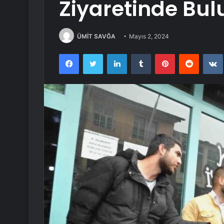
Ziyaretinde Bu
ÜMİT SAVĞA
Mayıs 2, 2024
Facebook
Twitter
LinkedIn
Tumblr
Pinterest
Reddit