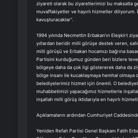
ziyareti olarak bu ziyaretlerimizi bu maksatla 
muvaffakiyetler ve hayırlı hizmetler diliyorum. İ
kavuşturacaklar”.
1994 yılında Necmettin Erbakan’ın Eleşkirt ziyar
yıllardan beridir milli görüşe destek veren, 
milli görüşü ve Erbakan hocamızı bağrına basa
Partisini kurduğumuz günden beri bizlere tevec
bölgeye daha da çok ilgi göstererek daha da ziy
bölge insanı ile kucaklaşmaya hemhal olmaya 
belediyelerimiz hizmet için önemli. O belediyele
muhabbetimizi yapacağımız hizmetlerle inşallah
inşallah milli görüş iktidarıyla en hayırlı hizme
Açıklamaların ardından Cumhuriyet Caddesinde 
Yeniden Refah Partisi Genel Başkanı Fatih Erb