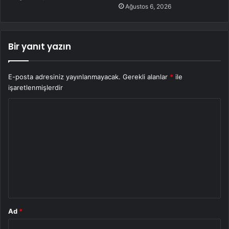
Ağustos 6, 2026
Bir yanıt yazın
E-posta adresiniz yayınlanmayacak.
Gerekli alanlar
*
ile
işaretlenmişlerdir
Y
o
r
u
m
*
Ad
*