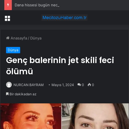
Dana hissesi bugün neden yükseliyor?
Menü
Anasayfa
/
Dünya
Dünya
Genç balerinin jet skili feci
ölümü
NURCAN BAYRAM
Mayıs 1, 2024
0
0
Bir dakikadan az