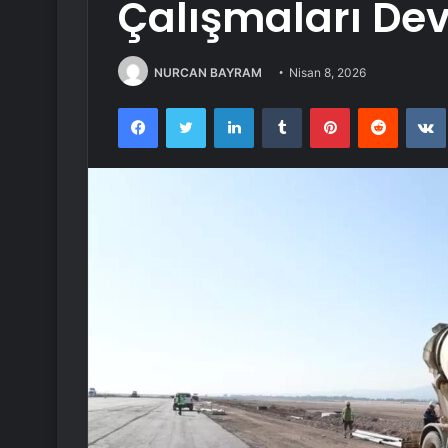
Çalışmaları De
NURCAN BAYRAM
Nisan 8, 2026
Facebook
Twitter
LinkedIn
Tumblr
Pinterest
Reddit