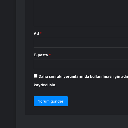
u
m
*
Ad
*
E-posta
*
Daha sonraki yorumlarımda kullanılması için adı
kaydedilsin.