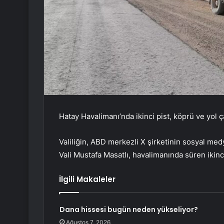
Hatay Havalimanı’nda ikinci pist, köprü ve yol 
Valiliğin, ABD merkezli X şirketinin sosyal me
Vali Mustafa Masatlı, havalimanında süren ikinci
İlgili Makaleler
Dana hissesi bugün neden yükseliyor?
Ağustos 7, 2026