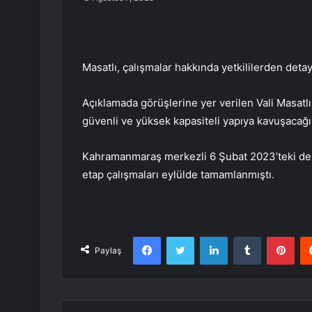
Masatlı, çalışmalar hakkında yetkililerden detaylı
Açıklamada görüşlerine yer verilen Vali Masatl
güvenli ve yüksek kapasiteli yapıya kavuşacağını
Kahramanmaraş merkezli 6 Şubat 2023’teki dep
etap çalışmaları eylülde tamamlanmıştı.
Facebook
Twitter
LinkedIn
Tumblr
Pint
Paylaş