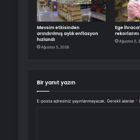
Mevsim etkisinden
Ege İhracat
arındırılmış aylık enflasyon
rekorların
hızlandı
Ağustos 5, 
Ağustos 5, 2026
Bir yanıt yazın
E-posta adresiniz yayınlanmayacak.
Gerekli alanlar
*
i
Y
o
r