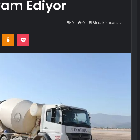
vam Ediyor
0
0
Bir dakikadan az
VKontakte
Odnoklassniki
Pocket