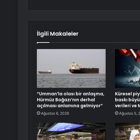
İlgili Makaleler
“Umman’la olası bir anlaşma,
Küresel pi
Hürmüz Boğazı’nın derhal
baskı büyü
açılması anlamına gelmiyor”
verileri v
Ağustos 6, 2026
Ağustos 5, 