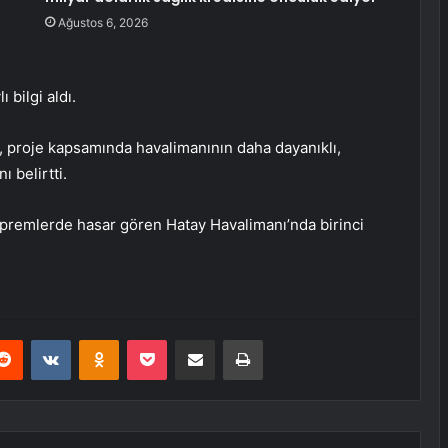
Ağustos 6, 2026
 bilgi aldı.
ı, proje kapsamında havalimanının daha dayanıklı,
 belirtti.
remlerde hasar gören Hatay Havalimanı’nda birinci
erest
Reddit
VKontakte
Odnoklassniki
Pocket
E-Posta ile paylaş
Yazdır