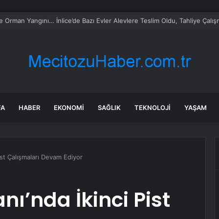
 Ester Exposito arasındaki gizli aşk sosyal medya paylaşımıyla kesinlik
FA
HABER
EKONOMI
SAĞLIK
TEKNOLOJI
YAŞAM
ist Çalışmaları Devam Ediyor
ı’nda İkinci Pist