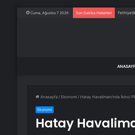
Mbappe ve
Cuma, Ağustos 7 2026
Son Dakika Haberleri
ANASAY
Anasayfa
/
Ekonomi
/
Hatay Havalimanı’nda İkinci P
Ekonomi
Hatay Havaliman