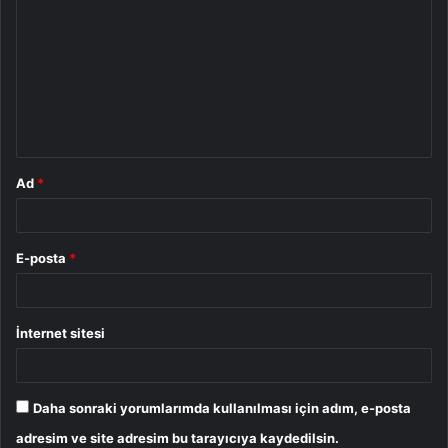
o
r
u
m
*
Ad
*
E-posta
*
İnternet sitesi
Daha sonraki yorumlarımda kullanılması için adım, e-posta
adresim ve site adresim bu tarayıcıya kaydedilsin.