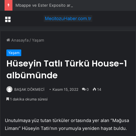
Mbappe ve Ester Exposito arasındaki gizli aşk sosyal medya paylaşımıyla kesinlik kazandı
Menü
Anasayfa
/
Yaşam
Yaşam
Hüseyin Tatlı Türkü House-1
albümünde
BAŞAK DÖKMECİ
Kasım 15, 2022
0
14
1 dakika okuma süresi
Unutulmaya yüz tutan türküler ortasında yer alan “Mağusa
Limanı” Hüseyin Tatlı’nın yorumuyla yeniden hayat buldu.