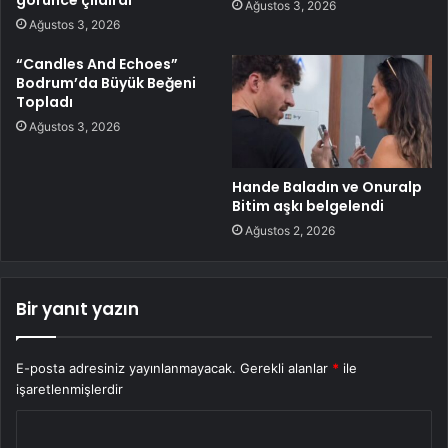
görünce çıldırdı
Ağustos 3, 2026
Ağustos 3, 2026
“Candles And Echoes”
Bodrum’da Büyük Beğeni
Topladı
Ağustos 3, 2026
Hande Baladın ve Onuralp
Bitim aşkı belgelendi
Ağustos 2, 2026
Bir yanıt yazın
E-posta adresiniz yayınlanmayacak.
Gerekli alanlar
*
ile
işaretlenmişlerdir
Y