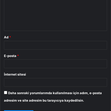
r
u
m
*
Ad
*
E-posta
*
İnternet sitesi
Daha sonraki yorumlarımda kullanılması için adım, e-posta
adresim ve site adresim bu tarayıcıya kaydedilsin.