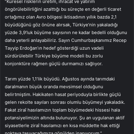
“Küresel risklerin üretim, ihracat ve yatırım
öngörülebilirliğini azalttığı bu süreçte en değerli ticaret
ortağımız olan Avro bölgesi iktisadının yıllık bazda 2,1
büyüdüğünü göz önüne alırsak, Türkiye’nin yakaladığı
yüzde 3,9’luk büyüme sayısının ne kadar bedelli olduğunu
daha yeterli anlayabiliriz. Sayın Cumhurbaşkanımız Recep
Tayyip Erdoğan’ın hedef gösterdiği uzun vadeli
sürdürülebilir Türkiye büyüme modeli bu zorlu
konjonktüre rağmen güçlü durmamızı sağlıyor.
Tarım yüzde 1,1’lik büyüdü. Ağustos ayında tarımdaki
daralmanın büyük oranda mevsimsel olduğunu
belirtmiştim. Hakikaten hasat periyoduyla birlikte güçlü
gelen rekolte sayıları sonrası olumlu büyümeyi yakaladık.
Fakat ziraî hasılamızın toplam büyümedeki hissesi hala
potansiyelimizin altında bulunuyor. Şu an uygulanan aktif
siyasetlerle ziraî hasılamızı en kısa müddette hak ettiği
noktaya taşıyacağımıza gönülden inanıyorum.”