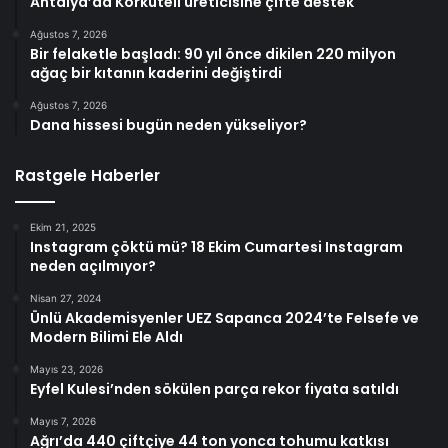
Antalya’da Korkuteli üreticisine çifte destek
Ağustos 7, 2026
Bir felaketle başladı: 90 yıl önce dikilen 220 milyon
ağaç bir kıtanın kaderini değiştirdi
Ağustos 7, 2026
Dana hissesi bugün neden yükseliyor?
Rastgele Haberler
Ekim 21, 2025
Instagram çöktü mü? 18 Ekim Cumartesi Instagram
neden açılmıyor?
Nisan 27, 2024
Ünlü Akademisyenler UEZ Sapanca 2024’te Felsefe ve
Modern Bilimi Ele Aldı
Mayıs 23, 2026
Eyfel Kulesi’nden sökülen parça rekor fiyata satıldı
Mayıs 7, 2026
Ağrı’da 440 çiftçiye 44 ton yonca tohumu katkısı