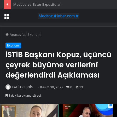
Mbappe ve Ester Exposito arasındaki gizli aşk sosyal medya paylaşımıyla kesinlik kazandı
Menü
Anasayfa
/
Ekonomi
Ekonomi
İSTİB Başkanı Kopuz, üçüncü
çeyrek büyüme verilerini
değerlendirdi Açıklaması
FATİH KESGİN
Kasım 30, 2022
0
13
1 dakika okuma süresi