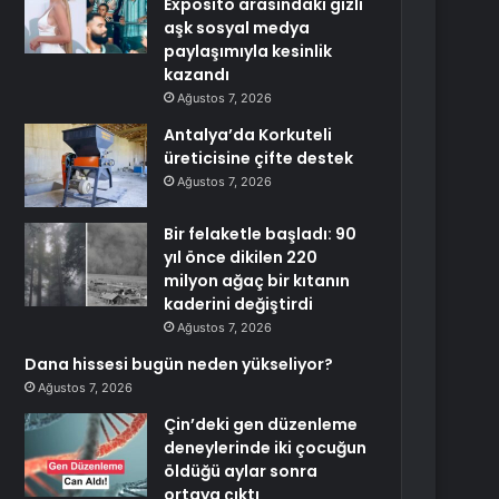
Exposito arasındaki gizli
aşk sosyal medya
paylaşımıyla kesinlik
kazandı
Ağustos 7, 2026
Antalya’da Korkuteli
üreticisine çifte destek
Ağustos 7, 2026
Bir felaketle başladı: 90
yıl önce dikilen 220
milyon ağaç bir kıtanın
kaderini değiştirdi
Ağustos 7, 2026
Dana hissesi bugün neden yükseliyor?
Ağustos 7, 2026
Çin’deki gen düzenleme
deneylerinde iki çocuğun
öldüğü aylar sonra
ortaya çıktı