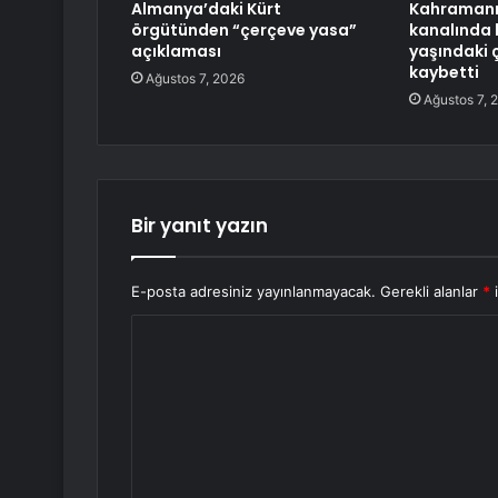
Almanya’daki Kürt
Kahramanm
örgütünden “çerçeve yasa”
kanalında 
açıklaması
yaşındaki 
kaybetti
Ağustos 7, 2026
Ağustos 7, 
Bir yanıt yazın
E-posta adresiniz yayınlanmayacak.
Gerekli alanlar
*
i
Y
o
r
u
m