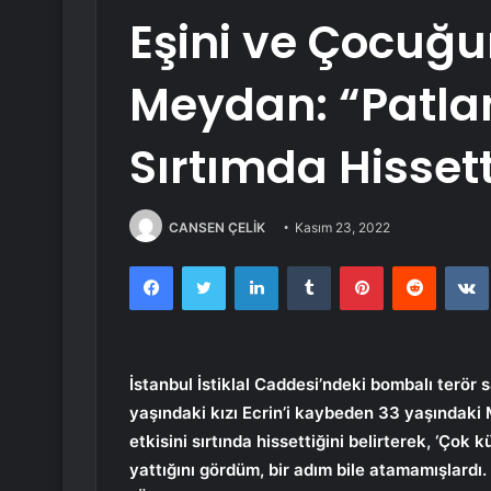
Eşini ve Çocuğ
Meydan: “Patlam
Sırtımda Hisset
CANSEN ÇELİK
Kasım 23, 2022
Facebook
Twitter
LinkedIn
Tumblr
Pinterest
Reddit
İstanbul İstiklal Caddesi’ndeki bombalı terör 
yaşındaki kızı Ecrin’i kaybeden 33 yaşındaki 
etkisini sırtında hissettiğini belirterek, ‘Çok
yattığını gördüm, bir adım bile atamamışlardı.