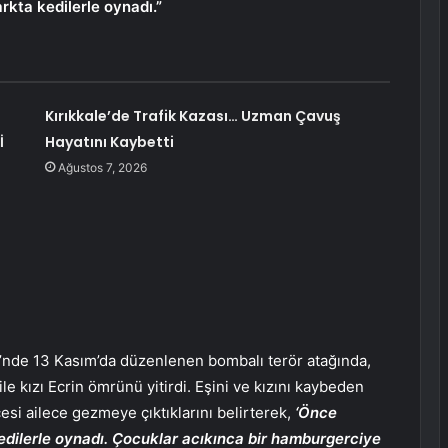
arkta kedilerle oynadı.”
Kırıkkale’de Trafik Kazası… Uzman Çavuş
İ
Hayatını Kaybetti
Ağustos 7, 2026
si’nde 13 Kasım’da düzenlenen bombalı terör atağında,
ile kızı Ecrin ömrünü yitirdi. Eşini ve kızını kaybeden
si ailece gezmeye çıktıklarını belirterek,
‘Önce
 kedilerle oynadı. Çocuklar acıkınca bir hamburgerciye