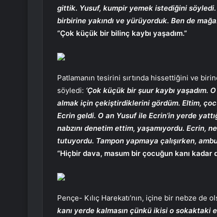
gittik. Yusuf, kumpir yemek istediğini söyled
birbirine yakındı ve yürüyorduk. Ben de mağaz
“Çok küçük bir bilinç kaybı yaşadım.”
Patlamanın tesirini sırtında hissettiğini ve bir
söyledi:
‘Çok küçük bir şuur kaybı yaşadım. O 
almak için çekiştirdiklerini gördüm. Eltim, ço
Ecrin geldi. O an Yusuf ile Ecrin’in yerde yatt
nabzını denetim ettim, yaşamıyordu. Ecrin, nef
tutuyordu. Tampon yapmaya çalışırken, ambulan
“Hiçbir dava, masum bir çocuğun kanı kadar de
Pençe- Kılıç Harekatı’nın, içine bir nebze de o
kanı yerde kalmasın çünkü ikisi o sokaktaki e