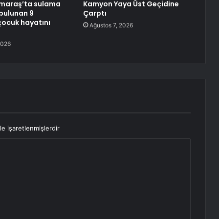
araş’ta sulama
Kamyon Yaya Üst Geçidine
bulunan 9
Çarptı
çocuk hayatını
Ağustos 7, 2026
2026
le işaretlenmişlerdir