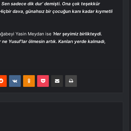
. Sen sadece dik dur’ demişti. Ona çok teşekkür
Hiçbir dava, günahsız bir çocuğun kanı kadar kıymetli
ağabeyi Yasin Meydan ise
‘Her şeyimiz birlikteydi.
r ne Yusuf’lar ölmesin artık. Kanları yerde kalmadı,
erest
Reddit
VKontakte
Odnoklassniki
Pocket
E-Posta ile paylaş
Yazdır