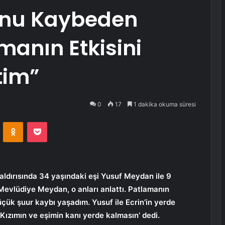
unu Kaybeden
anın Etkisini
tim”
0
17
1 dakika okuma süresi
VKontakte
Odnoklassniki
Pocket
saldırısında 34 yaşındaki eşi Yusuf Meydan ile 9
Mevlüdiye Meydan, o anları anlattı. Patlamanın
 küçük şuur kaybı yaşadım. Yusuf ile Ecrin’in yerde
 Kızımın ve eşimin kanı yerde kalmasın’ dedi.