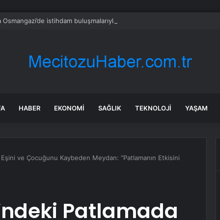
 Osmangazi’de istihdam buluşmalarıyla iş imkanı
FA
HABER
EKONOMI
SAĞLIK
TEKNOLOJI
YAŞAM
da Eşini ve Çocuğunu Kaybeden Meydan: “Patlamanın Etkisini
i’ndeki Patlamada