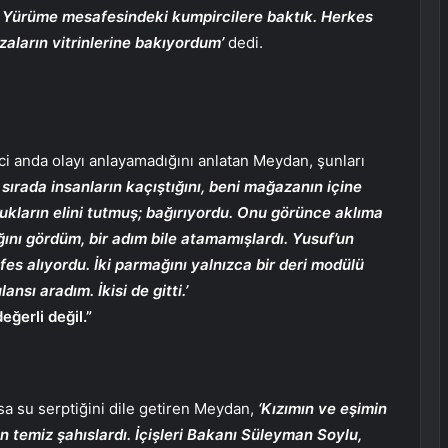
i. Yürüme mesafesindeki kumpircilere baktık. Herkes
aların vitrinlerine bakıyordum’
dedi.
inci anda olayı anlayamadığını anlatan Meydan, şunları
sırada insanların kaçıştığını, beni mağazanın içine
cukların elini tutmuş; bağırıyordu. Onu görünce aklıma
ığını gördüm, bir adım bile atamamışlardı. Yusuf’un
es alıyordu. İki parmağını yalnızca bir deri modülü
sı aradım. İkisi de gitti.’
ğerli değil.”
lsa su serptiğini dile getiren Meydan,
‘Kızımın ve eşimin
n temiz şahıslardı. İçişleri Bakanı Süleyman Soylu,