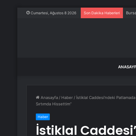
Bursa
Cumartesi, Ağustos 8 2026
Son Dakika Haberleri
ANASAY
Anasayfa
/
Haber
/
İstiklal Caddesi’ndeki Patlama
Sırtımda Hissettim”
Haber
İstiklal Caddes