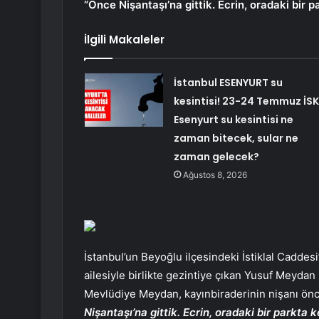
“Önce Nişantaşı’na gittik. Ecrin, oradaki bir p
İlgili Makaleler
İstanbul ESENYURT su
kesintisi! 23-24 Temmuz İSK
Esenyurt su kesintisi ne
zaman bitecek, sular ne
zaman gelecek?
Ağustos 8, 2026
İstanbul’un Beyoğlu ilçesindeki İstiklal Cadde
ailesiyle birlikte gezintiye çıkan Yusuf Meydan 
Mevlüdiye Meydan, kayınbiraderinin nişanı önce
Nişantaşı’na gittik. Ecrin, oradaki bir parkta