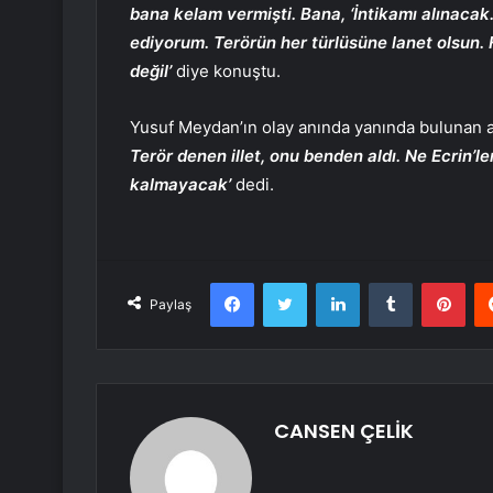
bana kelam vermişti. Bana, ‘İntikamı alınacak
ediyorum. Terörün her türlüsüne lanet olsun. 
değil’
diye konuştu.
Yusuf Meydan’ın olay anında yanında bulunan 
Terör denen illet, onu benden aldı. Ne Ecrin’le
kalmayacak’
dedi.
Facebook
Twitter
LinkedIn
Tumblr
Pint
Paylaş
CANSEN ÇELİK