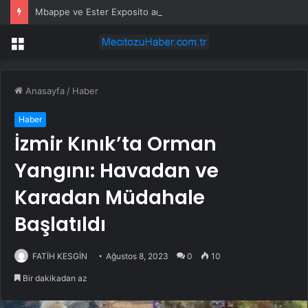
Mbappe ve Ester Exposito arasındaki gizli aşk sosyal medya paylaşımıyla kesinlik kazandı
Menü
Anasayfa
/
Haber
Haber
İzmir Kınık’ta Orman
Yangını: Havadan ve
Karadan Müdahale
Başlatıldı
FATİH KESGİN
Ağustos 8, 2023
0
10
Bir dakikadan az