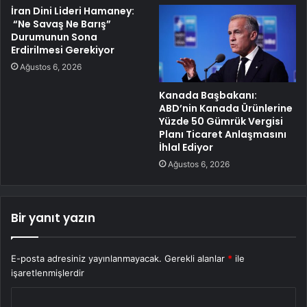
İran Dini Lideri Hamaney:
“Ne Savaş Ne Barış”
Durumunun Sona
Erdirilmesi Gerekiyor
Ağustos 6, 2026
Kanada Başbakanı:
ABD’nin Kanada Ürünlerine
Yüzde 50 Gümrük Vergisi
Planı Ticaret Anlaşmasını
İhlal Ediyor
Ağustos 6, 2026
Bir yanıt yazın
E-posta adresiniz yayınlanmayacak.
Gerekli alanlar
*
ile
işaretlenmişlerdir
Y