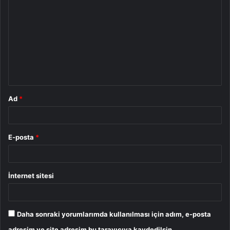
o
r
u
m
*
Ad
*
E-posta
*
İnternet sitesi
Daha sonraki yorumlarımda kullanılması için adım, e-posta
adresim ve site adresim bu tarayıcıya kaydedilsin.