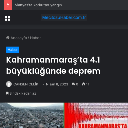
Manyas’ta korkutan yangın
Menü
Anasayfa
/
Haber
Haber
Kahramanmaraş’ta 4.1
büyüklüğünde deprem
CANSEN ÇELİK
Nisan 8, 2023
0
11
Bir dakikadan az