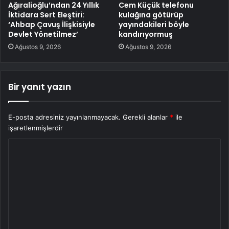
Ağıralioğlu’ndan 24 Yıllık
Cem Küçük telefonu
İktidara Sert Eleştiri:
kulağına götürüp
‘Ahbap Çavuş İlişkisiyle
yayındakileri böyle
Devlet Yönetilmez’
kandırıyormuş
Ağustos 9, 2026
Ağustos 9, 2026
Bir yanıt yazın
E-posta adresiniz yayınlanmayacak.
Gerekli alanlar
*
ile
işaretlenmişlerdir
Y
o
r
u
m
*