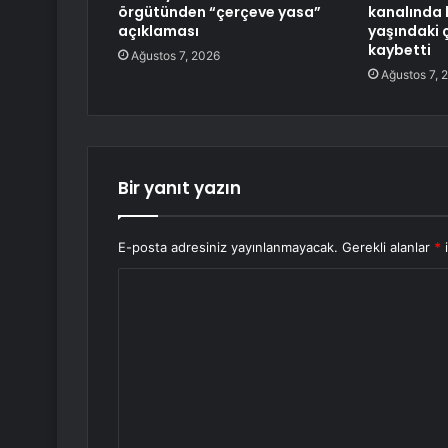
örgütünden “çerçeve yasa”
kanalında 
açıklaması
yaşındaki 
kaybetti
Ağustos 7, 2026
Ağustos 7, 
Bir yanıt yazın
E-posta adresiniz yayınlanmayacak.
Gerekli alanlar
*
i
Y
o
r
u
m
*