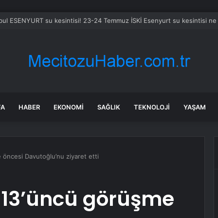
bul ESENYURT su kesintisi! 23-24 Temmuz İSKİ Esenyurt su kesintisi ne
FA
HABER
EKONOMI
SAĞLIK
TEKNOLOJI
YAŞAM
öncesi Davutoğlu’nu ziyaret etti
 13’üncü görüşme