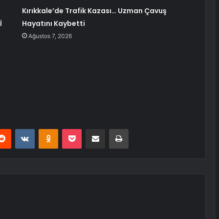
Kırıkkale’de Trafik Kazası… Uzman Çavuş
İ
Hayatını Kaybetti
Ağustos 7, 2026
erest
Reddit
VKontakte
Odnoklassniki
Pocket
E-Posta ile paylaş
Yazdır