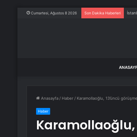
İstan
Cumartesi, Ağustos 8 2026
Son Dakika Haberleri
ANASAY
Anasayfa
/
Haber
/
Karamollaoğlu, 13’üncü görüşme 
Haber
Karamollaoğlu,