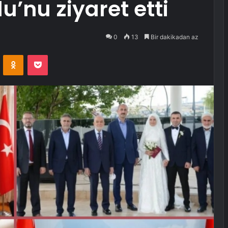
u’nu ziyaret etti
0
13
Bir dakikadan az
VKontakte
Odnoklassniki
Pocket