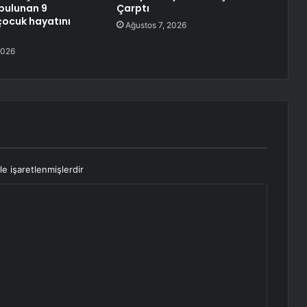
bulunan 9
Çarptı
çocuk hayatını
Ağustos 7, 2026
2026
le işaretlenmişlerdir