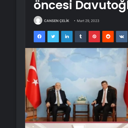
öncesi Davutoğl
CANSEN ÇELİK
Mart 29, 2023
Facebook
Twitter
LinkedIn
Tumblr
Pinterest
Reddit