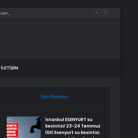
 zaman bitecek, sular ne zaman gelecek?
İLETIŞIM
Son Eklenen
İstanbul ESENYURT su
kesintisi! 23-24 Temmuz
İSKİ Esenyurt su kesintisi