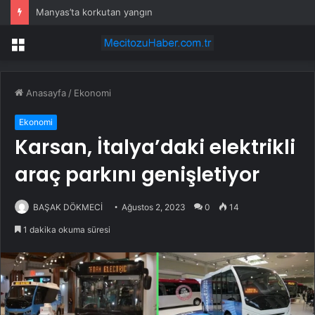
Manyas’ta korkutan yangın
Menü
Anasayfa
/
Ekonomi
Ekonomi
Karsan, İtalya’daki elektrikli
araç parkını genişletiyor
BAŞAK DÖKMECİ
Ağustos 2, 2023
0
14
1 dakika okuma süresi