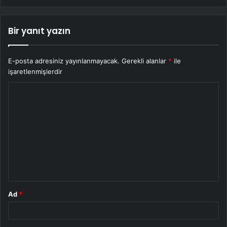
Bir yanıt yazın
E-posta adresiniz yayınlanmayacak.
Gerekli alanlar
*
ile
işaretlenmişlerdir
Y
o
r
u
m
*
Ad
*