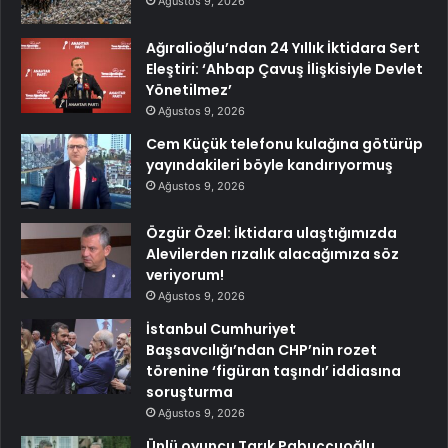
Ağustos 9, 2026
Ağıralioğlu’ndan 24 Yıllık İktidara Sert
Eleştiri: ‘Ahbap Çavuş İlişkisiyle Devlet
Yönetilmez’
Ağustos 9, 2026
Cem Küçük telefonu kulağına götürüp
yayındakileri böyle kandırıyormuş
Ağustos 9, 2026
Özgür Özel: İktidara ulaştığımızda
Alevilerden rızalık alacağımıza söz
veriyorum!
Ağustos 9, 2026
İstanbul Cumhuriyet
Başsavcılığı’ndan CHP’nin rozet
törenine ‘figüran taşındı’ iddiasına
soruşturma
Ağustos 9, 2026
Ünlü oyuncu Tarık Pabuççuoğlu