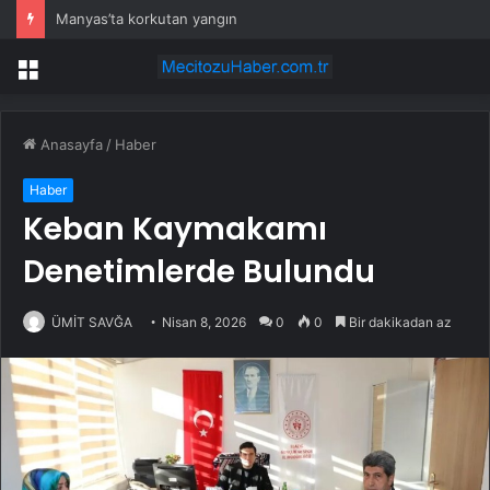
Manyas’ta korkutan yangın
Menü
Anasayfa
/
Haber
Haber
Keban Kaymakamı
Denetimlerde Bulundu
ÜMİT SAVĞA
Nisan 8, 2026
0
0
Bir dakikadan az