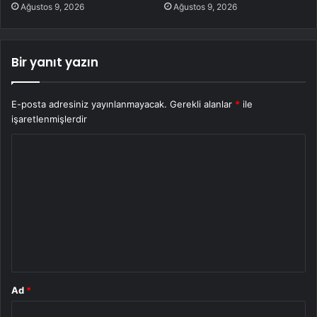
Ağustos 9, 2026
Ağustos 9, 2026
Bir yanıt yazın
E-posta adresiniz yayınlanmayacak.
Gerekli alanlar
*
ile
işaretlenmişlerdir
Y
o
r
u
m
*
Ad
*