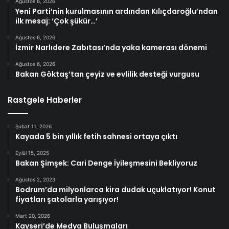
Ağustos 6, 2026
Yeni Parti’nin kurulmasının ardından Kılıçdaroğlu’ndan
ilk mesaj: ‘Çok şükür…’
Ağustos 6, 2026
İzmir Narlıdere Zabıtası’nda yaka kamerası dönemi
Ağustos 6, 2026
Bakan Göktaş’tan çeyiz ve evlilik desteği vurgusu
Rastgele Haberler
Şubat 11, 2026
Kayada 5 bin yıllık fetih sahnesi ortaya çıktı
Eylül 15, 2025
Bakan Şimşek: Cari Denge İyileşmesini Bekliyoruz
Ağustos 2, 2023
Bodrum’da milyonlarca kira dudak uçuklatıyor! Konut
fiyatları şatolarla yarışıyor!
Mart 20, 2026
Kayseri’de Medya Buluşmaları