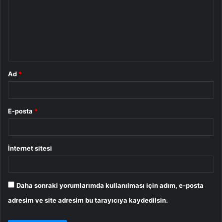
r
u
m
*
Ad
*
E-posta
*
İnternet sitesi
Daha sonraki yorumlarımda kullanılması için adım, e-posta
adresim ve site adresim bu tarayıcıya kaydedilsin.