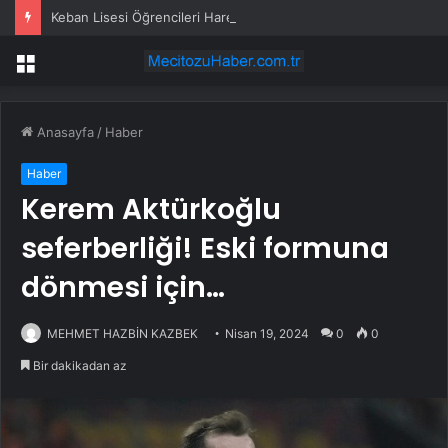
Keban Lisesi Öğrencileri Harezmi Projesini Sunumla Tanıttı
Menü
Anasayfa
/
Haber
Haber
Kerem Aktürkoğlu
seferberliği! Eski formuna
dönmesi için…
MEHMET HAZBİN KAZBEK
Nisan 19, 2024
0
0
Bir dakikadan az