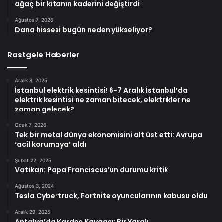
ağaç bir kıtanın kaderini değiştirdi
Ağustos 7, 2026
Dana hissesi bugün neden yükseliyor?
Rastgele Haberler
Aralık 8, 2025
İstanbul elektrik kesintisi! 6-7 Aralık İstanbul’da
elektrik kesintisi ne zaman bitecek, elektrikler ne
zaman gelecek?
Ocak 7, 2026
Tek bir metal dünya ekonomisini alt üst etti: Avrupa
‘acil korumaya’ aldı
Şubat 22, 2025
Vatikan: Papa Franciscus’un durumu kritik
Ağustos 3, 2024
Tesla Cybertruck, Fortnite oyuncularının kabusu oldu
Aralık 29, 2025
Antalya’da Kardeş Kavgası: Bir Yaralı