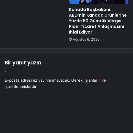
Kanada Başbakanı:
ABD’nin Kanada Ürünlerine
Yüzde 50 Gümrük Vergisi
Planı Ticaret Anlaşmasını
İhlal Ediyor
Ağustos 6, 2026
Bir yanıt yazın
E-posta adresiniz yayınlanmayacak.
Gerekli alanlar
*
ile
işaretlenmişlerdir
Y
o
r
u
m