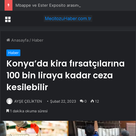
Mbappe ve Ester Exposito arasındaki gizli aşk sosyal medya paylaşımıyla kesinlik kazandı
Menü
Anasayfa
/
Haber
Haber
Konya’da kira fırsatçılarına
100 bin liraya kadar ceza
kesilebilir
AYŞE ÇELİKTEN
Şubat 22, 2023
0
12
1 dakika okuma süresi