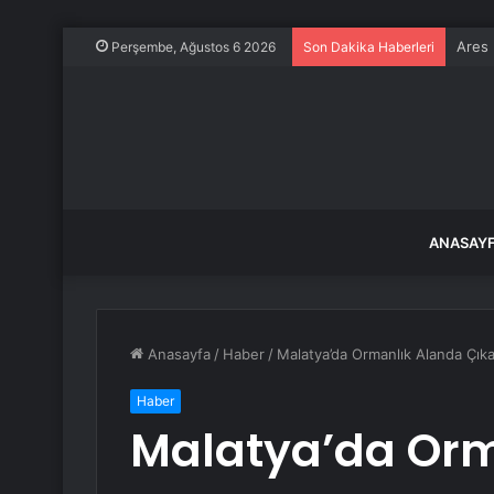
Keban
Perşembe, Ağustos 6 2026
Son Dakika Haberleri
ANASAY
Anasayfa
/
Haber
/
Malatya’da Ormanlık Alanda Çıka
Haber
Malatya’da Orm