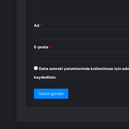
m
*
Ad
*
E-posta
*
Daha sonraki yorumlarımda kullanılması için adı
kaydedilsin.