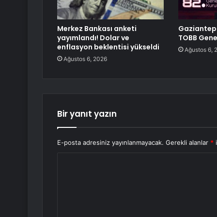
Merkez Bankası anketi
Gaziantep 
yayımlandı! Dolar ve
TOBB Genel
enflasyon beklentisi yükseldi
Ağustos 6, 
Ağustos 6, 2026
Bir yanıt yazın
E-posta adresiniz yayınlanmayacak.
Gerekli alanlar
*
i
Y
o
r
u