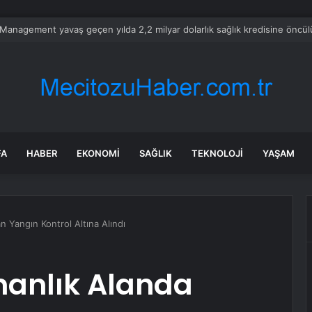
 Lisesi Öğrencileri Harezmi Projesini Sunumla Tanıttı
FA
HABER
EKONOMI
SAĞLIK
TEKNOLOJI
YAŞAM
n Yangın Kontrol Altına Alındı
anlık Alanda