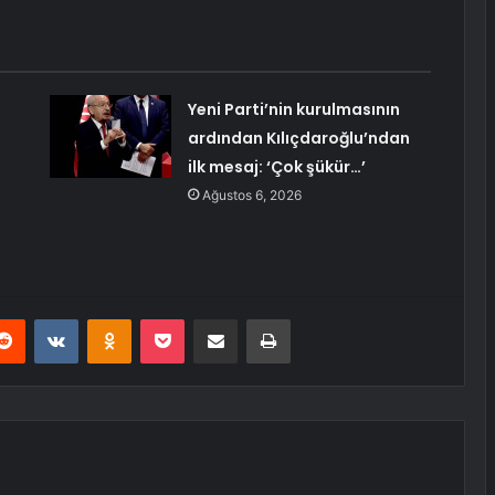
Yeni Parti’nin kurulmasının
ardından Kılıçdaroğlu’ndan
ilk mesaj: ‘Çok şükür…’
Ağustos 6, 2026
erest
Reddit
VKontakte
Odnoklassniki
Pocket
E-Posta ile paylaş
Yazdır