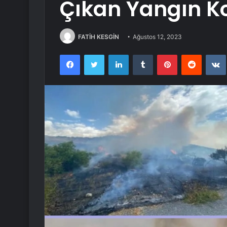
Çıkan Yangın Ko
FATİH KESGİN
Ağustos 12, 2023
Facebook
Twitter
LinkedIn
Tumblr
Pinterest
Reddit