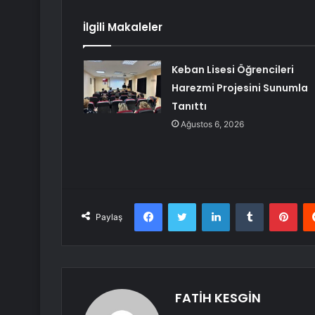
İlgili Makaleler
Keban Lisesi Öğrencileri
Harezmi Projesini Sunumla
Tanıttı
Ağustos 6, 2026
Facebook
Twitter
LinkedIn
Tumblr
Pint
Paylaş
FATİH KESGİN