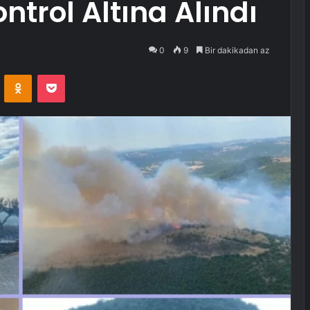
ntrol Altına Alındı
0
9
Bir dakikadan az
VKontakte
Odnoklassniki
Pocket