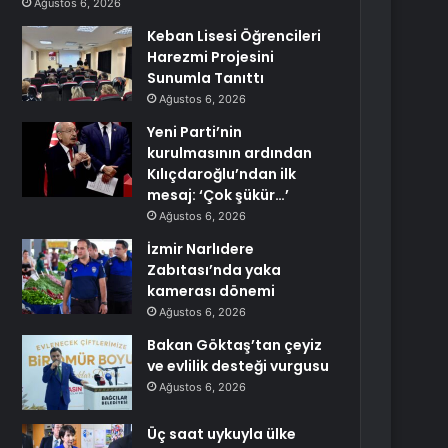
Ağustos 6, 2026
Keban Lisesi Öğrencileri
Harezmi Projesini
Sunumla Tanıttı
Ağustos 6, 2026
Yeni Parti’nin
kurulmasının ardından
Kılıçdaroğlu’ndan ilk
mesaj: ‘Çok şükür…’
Ağustos 6, 2026
İzmir Narlıdere
Zabıtası’nda yaka
kamerası dönemi
Ağustos 6, 2026
Bakan Göktaş’tan çeyiz
ve evlilik desteği vurgusu
Ağustos 6, 2026
Üç saat uykuyla ülke