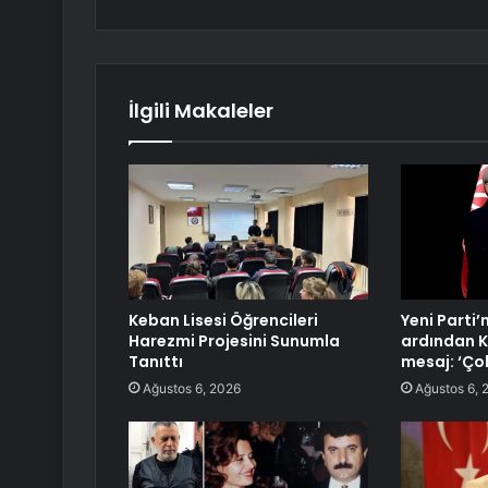
İlgili Makaleler
Keban Lisesi Öğrencileri
Yeni Parti’
Harezmi Projesini Sunumla
ardından K
Tanıttı
mesaj: ‘Ço
Ağustos 6, 2026
Ağustos 6, 