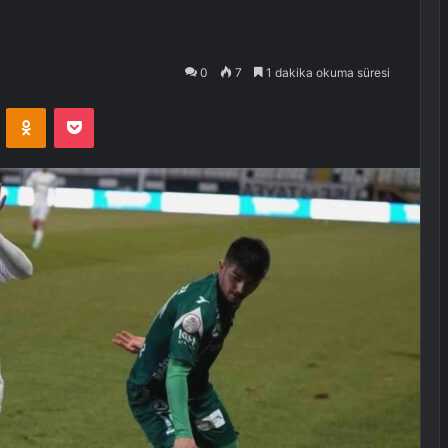
0
7
1 dakika okuma süresi
VKontakte
Odnoklassniki
Pocket