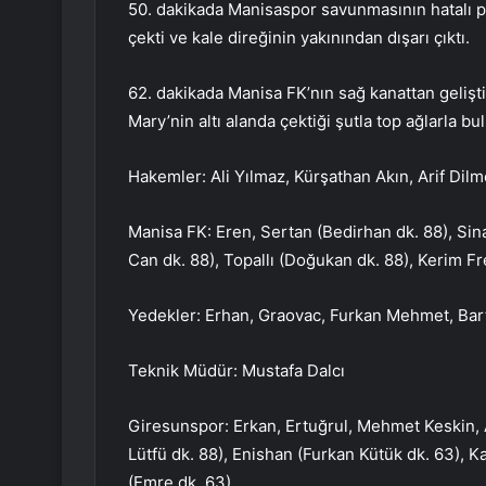
50. dakikada Manisaspor savunmasının hatalı p
çekti ve kale direğinin yakınından dışarı çıktı.
62. dakikada Manisa FK’nın sağ kanattan gelişti
Mary’nin altı alanda çektiği şutla top ağlarla bu
Hakemler: Ali Yılmaz, Kürşathan Akın, Arif Dil
Manisa FK: Eren, Sertan (Bedirhan dk. 88), Si
Can dk. 88), Topallı (Doğukan dk. 88), Kerim Fre
Yedekler: Erhan, Graovac, Furkan Mehmet, Bart
Teknik Müdür: Mustafa Dalcı
Giresunspor: Erkan, Ertuğrul, Mehmet Keskin, An
Lütfü dk. 88), Enishan (Furkan Kütük dk. 63),
(Emre dk. 63)