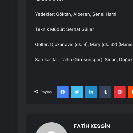
Yedekler: Göktan, Alperen, Şenel Hami
Teknik Müdür: Serhat Güller
Goller: Djokanovic (dk. 9), Mary (dk. 62) (Manis
Sarı kartlar: Talha (Giresunspor), Sinan, Doğ
Facebook
Twitter
LinkedIn
Tumblr
Pint
Paylaş
FATİH KESGİN