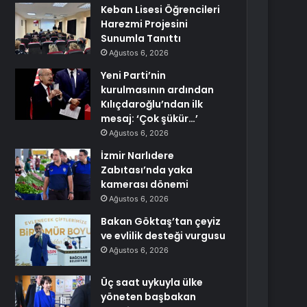
Keban Lisesi Öğrencileri
Harezmi Projesini
Sunumla Tanıttı
Ağustos 6, 2026
Yeni Parti’nin
kurulmasının ardından
Kılıçdaroğlu’ndan ilk
mesaj: ‘Çok şükür…’
Ağustos 6, 2026
İzmir Narlıdere
Zabıtası’nda yaka
kamerası dönemi
Ağustos 6, 2026
Bakan Göktaş’tan çeyiz
ve evlilik desteği vurgusu
Ağustos 6, 2026
Üç saat uykuyla ülke
yöneten başbakan