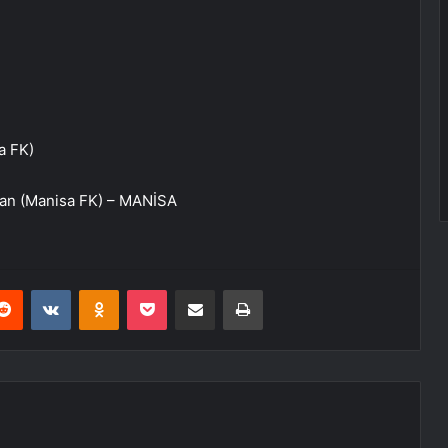
a FK)
ukan (Manisa FK) – MANİSA
erest
Reddit
VKontakte
Odnoklassniki
Pocket
E-Posta ile paylaş
Yazdır