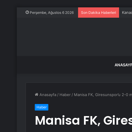
İspan
Perşembe, Ağustos 6 2026
Son Dakika Haberleri
ANASAY
Anasayfa
/
Haber
/
Manisa FK, Giresunspor’u 2-0 m
Haber
Manisa FK, Gire