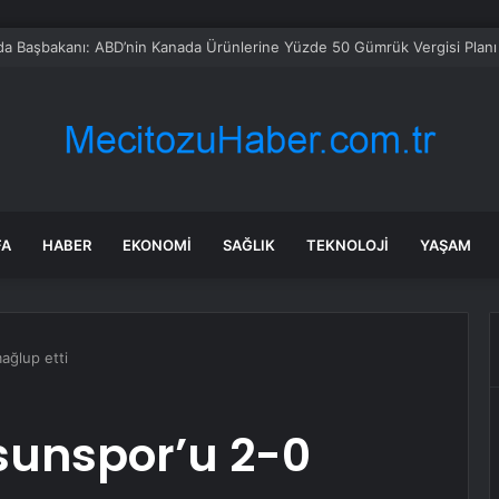
ya’ alevlere teslim oldu: Yaklaşık 60 bin kişi tahliye edildi
FA
HABER
EKONOMI
SAĞLIK
TEKNOLOJI
YAŞAM
ağlup etti
sunspor’u 2-0