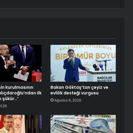
nin kurulmasının
Bakan Göktaş’tan çeyiz ve
ılıçdaroğlu’ndan ilk
evlilik desteği vurgusu
k şükür…’
Ağustos 6, 2026
2026