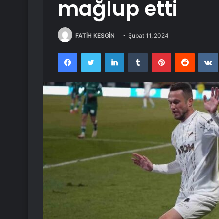
mağlup etti
FATİH KESGİN
Şubat 11, 2024
Facebook
Twitter
LinkedIn
Tumblr
Pinterest
Reddit