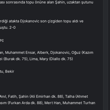
ası sonrasında topu önüne alan Şahin, uzaktan şutunu
rdiği atakta Djokanovic son çizgiden topu aldı ve
luştu. 2-0
meç
nan, Muhammet Ensar, Alberk, Djokanovic, Oğuz (Kazım
i (Burak dk. 75), Lima, Mary (Diallo dk. 75)
u, Bekir
ıl, Fatih, Şahin (Ali Emirhan dk. 88), Talha (Ahmet
 Kasım (Furkan Arda dk. 88), Mert Han, Muhammet Turhan