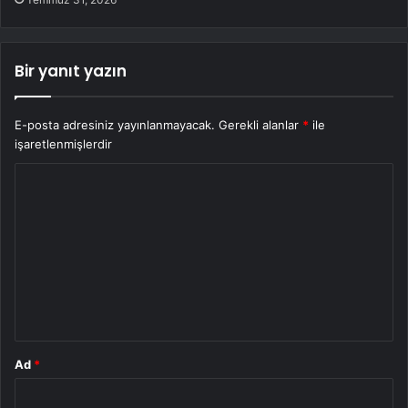
Bir yanıt yazın
E-posta adresiniz yayınlanmayacak.
Gerekli alanlar
*
ile
işaretlenmişlerdir
Y
o
r
u
m
*
Ad
*