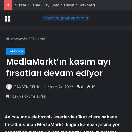
Siirt’te Düşme Olayı: Kadın Hayatını Kaybetti
Menü
Anasayfa
/
Teknoloji
Teknoloji
MediaMarkt’ın kasım ayı
fırsatları devam ediyor
CANSEN ÇELİK
Kasım 24, 2022
0
19
1 dakika okuma süresi
Ay boyunca elektronik eserlerde tüketicilere şahane
fırsatlar sunan MediaMarkt, bugün kampanyasına yeni