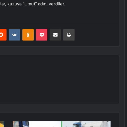
lar, kuzuya “Umut” adını verdiler.
erest
Reddit
VKontakte
Odnoklassniki
Pocket
E-Posta ile paylaş
Yazdır