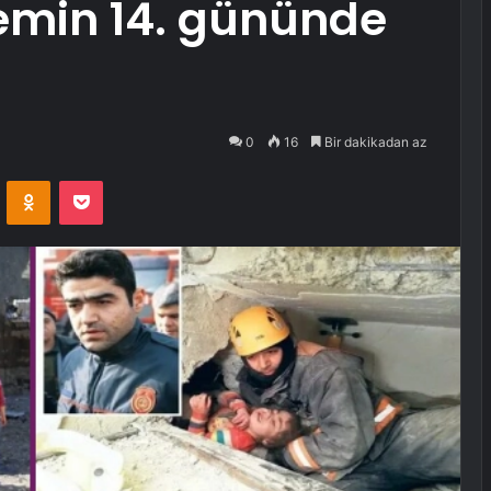
min 14. gününde
0
16
Bir dakikadan az
VKontakte
Odnoklassniki
Pocket