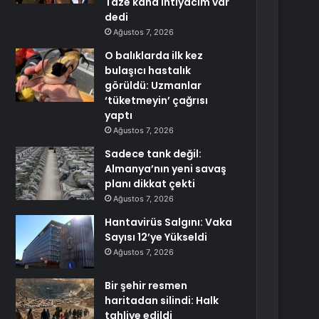
Taze kana ihtiyacım var
dedi
Ağustos 7, 2026
O balıklarda ilk kez
bulaşıcı hastalık
görüldü: Uzmanlar
‘tüketmeyin’ çağrısı
yaptı
Ağustos 7, 2026
Sadece tank değil:
Almanya’nın yeni savaş
planı dikkat çekti
Ağustos 7, 2026
Hantavirüs Salgını: Vaka
Sayısı 12’ye Yükseldi
Ağustos 7, 2026
Bir şehir resmen
haritadan silindi: Halk
tahliye edildi