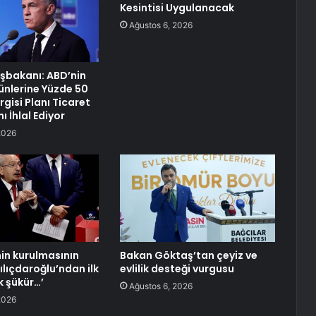
Kesintisi Uygulanacak
Ağustos 6, 2026
şbakanı: ABD’nin
nlerine Yüzde 50
gisi Planı Ticaret
 İhlal Ediyor
2026
nin kurulmasının
Bakan Göktaş’tan çeyiz ve
ılıçdaroğlu’ndan ilk
evlilik desteği vurgusu
k şükür…’
Ağustos 6, 2026
2026