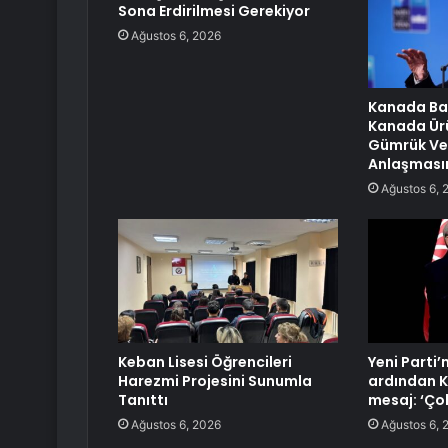
Sona Erdirilmesi Gerekiyor
Ağustos 6, 2026
Kanada Ba
Kanada Ürü
Gümrük Ver
Anlaşmasını
Ağustos 6, 
Keban Lisesi Öğrencileri
Yeni Parti’
Harezmi Projesini Sunumla
ardından K
Tanıttı
mesaj: ‘Ço
Ağustos 6, 2026
Ağustos 6, 