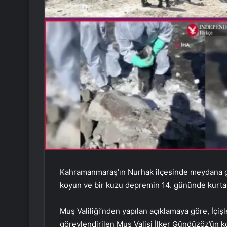
Kahramanmaraş’ın Nurhak ilçesinde meydana ge
koyun ve bir kuzu depremin 14. gününde kurtar
Muş Valiliği’nden yapılan açıklamaya göre, İçi
görevlendirilen Muş Valisi İlker Gündüzöz’ün k