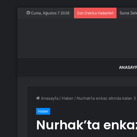
O balıkla
Cuma, Ağustos 7 2026
Son Dakika Haberleri
ANASAY
Anasayfa
/
Haber
/
Nurhak’ta enkaz altında kalan 
Haber
Nurhak’ta enkaz