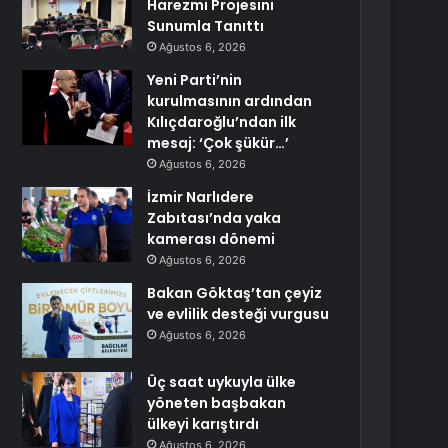
Harezmi Projesini
Sunumla Tanıttı
Ağustos 6, 2026
Yeni Parti’nin
kurulmasının ardından
Kılıçdaroğlu’ndan ilk
mesaj: ‘Çok şükür…’
Ağustos 6, 2026
İzmir Narlıdere
Zabıtası’nda yaka
kamerası dönemi
Ağustos 6, 2026
Bakan Göktaş’tan çeyiz
ve evlilik desteği vurgusu
Ağustos 6, 2026
Üç saat uykuyla ülke
yöneten başbakan
ülkeyi karıştırdı
Ağustos 6, 2026