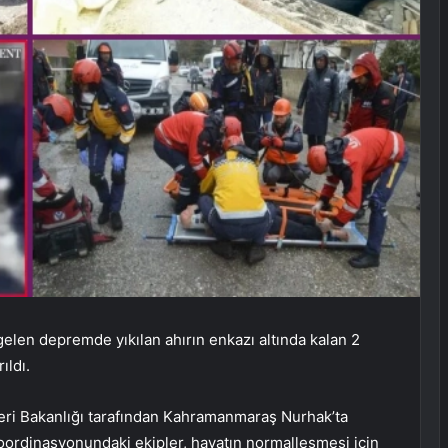
len depremde yıkılan ahırın enkazı altında kalan 2
ıldı.
şleri Bakanlığı tarafından Kahramanmaraş Nurhak’ta
oordinasyonundaki ekipler, hayatın normalleşmesi için