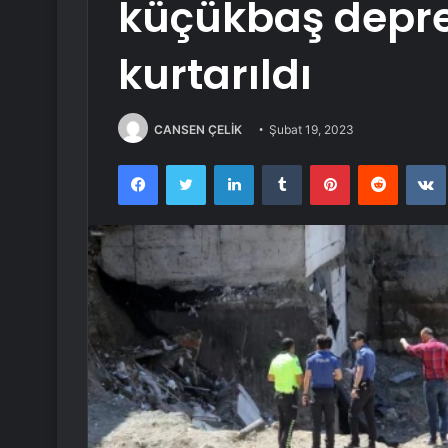
küçükbaş depre
kurtarıldı
CANSEN ÇELİK
Şubat 19, 2023
Facebook
Twitter
LinkedIn
Tumblr
Pinterest
Reddit