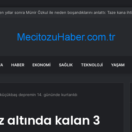
rda ilk kez bulaşıcı hastalık görüldü: Uzmanlar ‘tüketmeyin’ çağrısı yaptı
FA
HABER
EKONOMI
SAĞLIK
TEKNOLOJI
YAŞAM
3 küçükbaş depremin 14. gününde kurtarıldı
 altında kalan 3