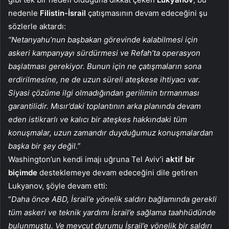
nedenle
Filistin-İsrail
çatışmasının devam edeceğini şu
sözlerle aktardı:
“Netanyahu’nun başbakan görevinde kalabilmesi için
askeri kampanyayı sürdürmesi ve Refah’ta operasyon
başlatması gerekiyor. Bunun için ne çatışmaların sona
erdirilmesine, ne de uzun süreli ateşkese ihtiyacı var.
Siyasi çözüme ilgi olmadığından gerilimin tırmanması
garantilidir. Mısır’daki toplantının arka planında devam
eden istikrarlı ve kalıcı bir ateşkes hakkındaki tüm
konuşmalar, uzun zamandır duyduğumuz konuşmalardan
başka bir şey değil.”
Washington’un kendi imajı uğruna Tel Aviv’i
aktif bir
biçimde
desteklemeye devam edeceğini dile getiren
Lukyanov, şöyle devam etti:
“
Daha önce ABD, İsrail’e yönelik saldırı bağlamında gerekli
tüm askeri ve teknik yardımı İsrail’e sağlama taahhüdünde
bulunmuştu. Ve mevcut durumu İsrail’e yönelik bir saldırı