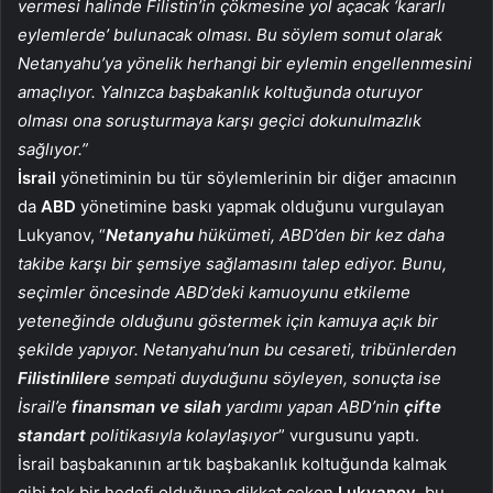
vermesi halinde Filistin’in çökmesine yol açacak ‘kararlı
eylemlerde’ bulunacak olması. Bu söylem somut olarak
Netanyahu’ya yönelik herhangi bir eylemin engellenmesini
amaçlıyor. Yalnızca başbakanlık koltuğunda oturuyor
olması ona soruşturmaya karşı geçici dokunulmazlık
sağlıyor.”
İsrail
yönetiminin bu tür söylemlerinin bir diğer amacının
da
ABD
yönetimine baskı yapmak olduğunu vurgulayan
Lukyanov, “
Netanyahu
hükümeti, ABD’den bir kez daha
takibe karşı bir şemsiye sağlamasını talep ediyor. Bunu,
seçimler öncesinde ABD’deki kamuoyunu etkileme
yeteneğinde olduğunu göstermek için kamuya açık bir
şekilde yapıyor. Netanyahu’nun bu cesareti, tribünlerden
Filistinlilere
sempati duyduğunu söyleyen, sonuçta ise
İsrail’e
finansman ve silah
yardımı yapan ABD’nin
çifte
standart
politikasıyla kolaylaşıyor
” vurgusunu yaptı.
İsrail başbakanının artık başbakanlık koltuğunda kalmak
gibi tek bir hedefi olduğuna dikkat çeken
Lukyanov
, bu