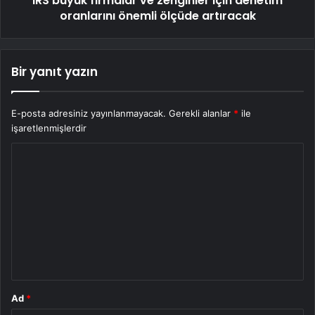
IRS büyük firmalar ve zenginler için denetim
oranlarını önemli ölçüde artıracak
Bir yanıt yazın
E-posta adresiniz yayınlanmayacak.
Gerekli alanlar
*
ile
işaretlenmişlerdir
Y
o
r
u
m
*
Ad
*