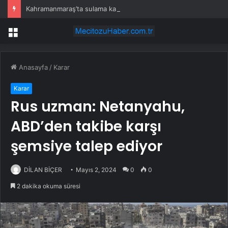
Kahramanmaraş’ta sulama kanalında bulunan 9 yaşındaki çocuk hayatını kaybetti
Menü
Anasayfa
/
Karar
Karar
Rus uzman: Netanyahu,
ABD’den takibe karşı
şemsiye talep ediyor
DİLAN BİÇER
Mayıs 2, 2024
0
0
2 dakika okuma süresi