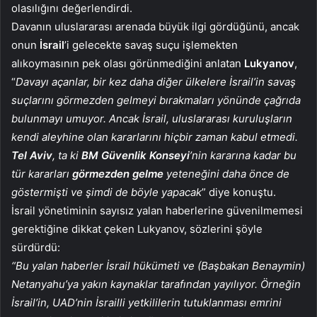
olasılığını değerlendirdi.
Davanın uluslararası arenada büyük ilgi gördüğünü, ancak
onun
İsrail
’i gelecekte savaş suçu işlemekten
alıkoymasının pek olası görünmediğini anlatan
Lukyanov
,
“
Davayı açanlar, bir kez daha diğer ülkelere İsrail’in savaş
suçlarını görmezden gelmeyi bırakmaları yönünde çağrıda
bulunmayı umuyor. Ancak İsrail, uluslararası kuruluşların
kendi aleyhine olan kararlarını hiçbir zaman kabul etmedi.
Tel Aviv
, ta ki
BM Güvenlik Konseyi
’nin kararına kadar bu
tür kararları
görmezden gelme
yeteneğini daha önce de
göstermişti ve şimdi de böyle yapacak
” diye konuştu.
İsrail yönetiminin sayısız yalan haberlerine güvenilmemesi
gerektiğine dikkat çeken Lukyanov, sözlerini şöyle
sürdürdü:
“Bu yalan haberler İsrail hükümeti ve (Başbakan Benaymin)
Netanyahu’ya yakın kaynaklar tarafından yayılıyor. Örneğin
İsrail’in, UAD’nin İsrailli yetkililerin tutuklanması emrini