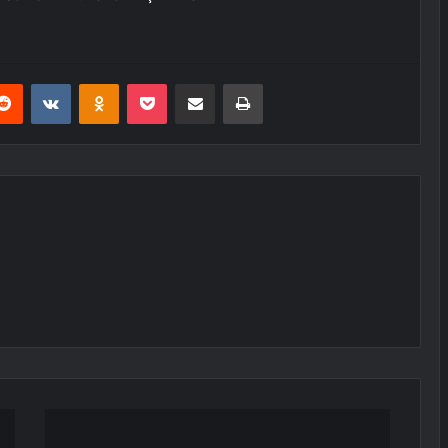
erest
Reddit
VKontakte
Odnoklassniki
Pocket
E-Posta ile paylaş
Yazdır