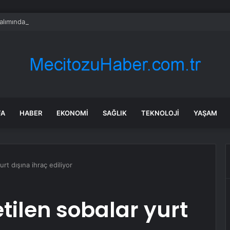
alımında ÖTV düzenlemesi: Vatandaşlar bayilere akın etti
FA
HABER
EKONOMI
SAĞLIK
TEKNOLOJI
YAŞAM
urt dışına ihraç ediliyor
tilen sobalar yurt