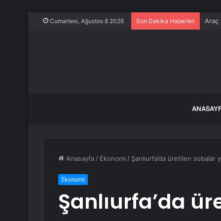
Araç 
Cumartesi, Ağustos 8 2026
Son Dakika Haberleri
ANASAY
Anasayfa
/
Ekonomi
/
Şanlıurfa’da üretilen sobalar y
Ekonomi
Şanlıurfa’da üre