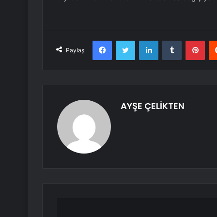
Facebook
Twitter
LinkedIn
Tumblr
Pint
Paylaş
AYŞE ÇELİKTEN