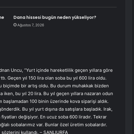
me
Dana hissesi bugün neden yükseliyor?
Ağustos 7, 2026
dnan Uncu, “Yurt içinde hareketlilik geçen yıllara göre
tı. Geçen yıl 150 lira olan soba bu yıl 600 lira oldu.
. Bu biçimde bir artış oldu. Bu durum muhakkak bizden
a iken, bu yıl 20 lira. Bu yıl geçen yıllara nazaran odun
başlamadan 100 binin üzerinde kova siparişi aldık.
önderdik. Bu yıl yurt dışına da satışlara başladık. Irak,
fiyatları değişiyor. En ucuz soba 600 liradır. Tekrar
tuğlalı sobalarımız var. Bunlar özel üretim sobalardır.
r” sözlerini kullandı. – ŞANLIURFA