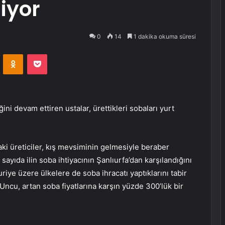
liyor
0
14
1 dakika okuma süresi
VKontakte
Odnoklassniki
Pocket
ini devam ettiren ustalar, ürettikleri sobaları yurt
ki üreticiler, kış mevsiminin gelmesiyle beraber
 sayıda ilin soba ihtiyacının Şanlıurfa’dan karşılandığını
Suriye üzere ülkelere de soba ihracatı yaptıklarını tabir
 Uncu, artan soba fiyatlarına karşın yüzde 300’lük bir