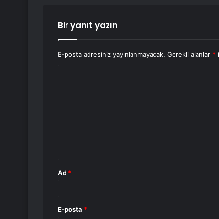
Bir yanıt yazın
E-posta adresiniz yayınlanmayacak.
Gerekli alanlar
*
i
Y
o
r
u
m
*
Ad
*
E-posta
*