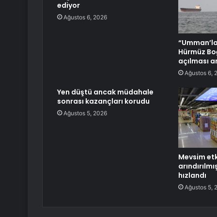
ediyor
Ağustos 6, 2026
“Umman’la 
Hürmüz Boğ
açılması a
Ağustos 6, 
Yen düştü ancak müdahale
sonrası kazançları korudu
Ağustos 5, 2026
Mevsim etk
arındırılmı
hızlandı
Ağustos 5, 