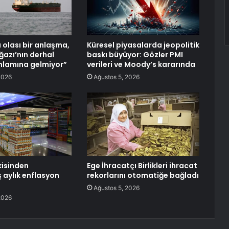
olası bir anlaşma,
Küresel piyasalarda jeopolitik
azı’nın derhal
baskı büyüyor: Gözler PMI
nlamına gelmiyor”
verileri ve Moody’s kararında
2026
Ağustos 5, 2026
isinden
Ege İhracatçı Birlikleri ihracat
ş aylık enflasyon
rekorlarını otomatiğe bağladı
Ağustos 5, 2026
2026