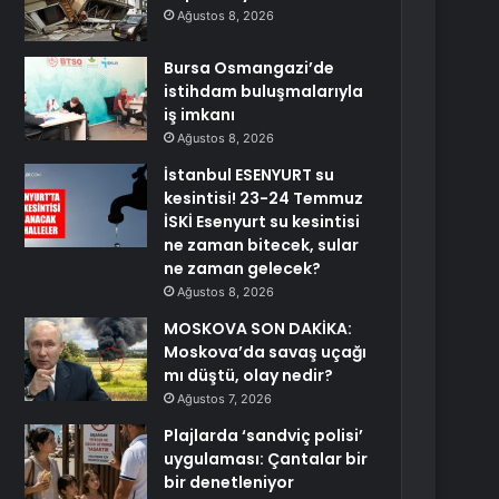
Ağustos 8, 2026
Bursa Osmangazi’de
istihdam buluşmalarıyla
iş imkanı
Ağustos 8, 2026
İstanbul ESENYURT su
kesintisi! 23-24 Temmuz
İSKİ Esenyurt su kesintisi
ne zaman bitecek, sular
ne zaman gelecek?
Ağustos 8, 2026
MOSKOVA SON DAKİKA:
Moskova’da savaş uçağı
mı düştü, olay nedir?
Ağustos 7, 2026
Plajlarda ‘sandviç polisi’
uygulaması: Çantalar bir
bir denetleniyor