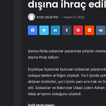
dışına ihraç edi
AYŞE ÇELİKTEN
Kasım 11, 2022
Facebook
Twitter
LinkedIn
Tumblr
Pinterest
Reddit
Şanlıurfa’da sobacılar pazarında yıllardır mesleğ
dışına ihraç ediyor.
Eyyübiye ilçesinde bulunan sobacılar pazarında
sobaya talebin arttığını söyledi. Yurt içinde çok
aktaran üreticiler, yurt içinin yanı sıra Irak ve 
etti. Sobacılar ve Bakırcılar Odası Lideri Adnan
talep artışının olduğunu söyledi.
İlgili Makaleler