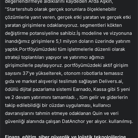
değerlendirmeye aldıklarını kaydeden Arda Aşkın,
“Startershub olarak gerçek sorunlara ölçeklenebilir
çözümlerle yanıt veren, gerçek etki yaratan ve gerçek etki
yaratan girişimlere odaklanıyoruz. segmentleri kökten
değiştirme potansiyeline sahibiz.İş modeline ve vizyonuna
inandığımız girişimlere 5,1 milyon doların üzerinde yatırım
yaptık.Portföyümüzdeki tüm işletmelerle düzenli olarak
strateji toplantıları yapıyor ve yatırımcı ağımızı
girişimcilerle paylaşıyoruz. portföyümüzdeki aktif girişim
sayısını 37’ye yükselterek, otonom robotlarla temassız
gıda ve market alışverişi teslimatı sağlayan Delivers.ai,
ödüllü dijital pazarlama sistemi Earnado, Kassa gibi 5 yeni
ve 2 devam yatırımını tamamladı. , tüm gelir ve giderlerin
takip edilebildiği bir cüzdan uygulaması, kullanıcı
davranışlarını tahmin etmeye odaklanan Quin ve veri
güvenliği alanında çalışan DatAnchor yer alıyor. kullanılmış.
Finans, eğitim, siber güvenlik ve lojistik teknolojilerine