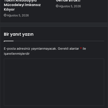
Takım Arkadaşıyla
Geride Bıraktı
Mücadeleyi İmkansız
Ağustos 5, 2026
Kılıyor
Ağustos 5, 2026
Bir yanıt yazın
E-posta adresiniz yayınlanmayacak.
Gerekli alanlar
*
ile
işaretlenmişlerdir
Y
o
r
u
m
*