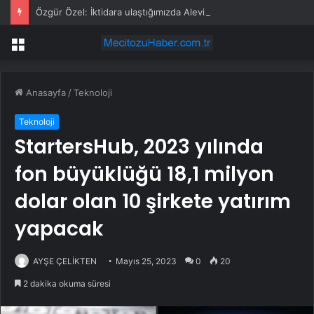
Özgür Özel: İktidara ulaştığımızda Alevilerden rızalık alacağımıza söz veriyorum!
Menü
Anasayfa
/
Teknoloji
Teknoloji
StartersHub, 2023 yılında
fon büyüklüğü 18,1 milyon
dolar olan 10 şirkete yatırım
yapacak
AYŞE ÇELİKTEN
Mayıs 25, 2023
0
20
2 dakika okuma süresi