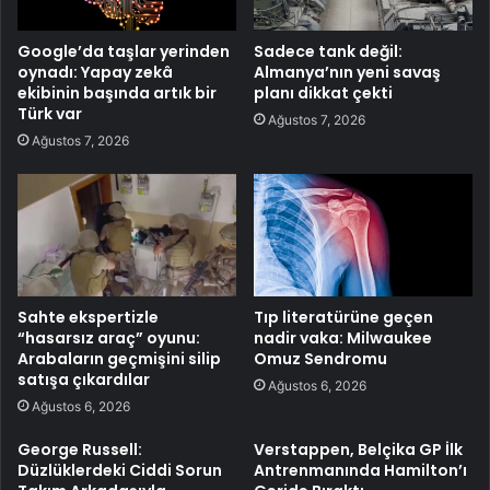
Google’da taşlar yerinden
Sadece tank değil:
oynadı: Yapay zekâ
Almanya’nın yeni savaş
ekibinin başında artık bir
planı dikkat çekti
Türk var
Ağustos 7, 2026
Ağustos 7, 2026
Sahte ekspertizle
Tıp literatürüne geçen
“hasarsız araç” oyunu:
nadir vaka: Milwaukee
Arabaların geçmişini silip
Omuz Sendromu
satışa çıkardılar
Ağustos 6, 2026
Ağustos 6, 2026
George Russell:
Verstappen, Belçika GP İlk
Düzlüklerdeki Ciddi Sorun
Antrenmanında Hamilton’ı