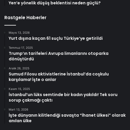
Yen’e yönelik düşüş beklentisi neden güçlü?
Rastgele Haberler
Mayıs 13, 2026
Yurt dışına kaçan 61 suçlu Türkiye’ye getirildi
Temmuz 17, 2025
Trump’ın tarifeleri Avrupa limanlarını otoparka
dönüştürdü
Aralık 26, 2025
Sumud Filosu aktivistlerine İstanbul’da coşkulu
karşılama! İşte o anlar
Kasım 15, 2025
İstanbul’un lüks semtinde bir kadın yakıldı! Tek soru
sorup çakmağı çaktı
Mart 13, 2026
İşte dünyanın kilitlendiği savaşta “İhanet ülkesi” olarak
anılan ülke