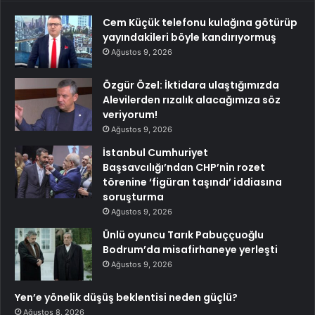
Cem Küçük telefonu kulağına götürüp
yayındakileri böyle kandırıyormuş
Ağustos 9, 2026
Özgür Özel: İktidara ulaştığımızda
Alevilerden rızalık alacağımıza söz
veriyorum!
Ağustos 9, 2026
İstanbul Cumhuriyet
Başsavcılığı’ndan CHP’nin rozet
törenine ‘figüran taşındı’ iddiasına
soruşturma
Ağustos 9, 2026
Ünlü oyuncu Tarık Pabuççuoğlu
Bodrum’da misafirhaneye yerleşti
Ağustos 9, 2026
Yen’e yönelik düşüş beklentisi neden güçlü?
Ağustos 8, 2026