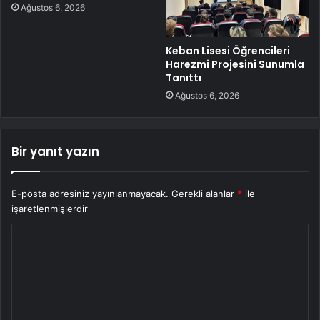
Ağustos 6, 2026
Keban Lisesi Öğrencileri
Harezmi Projesini Sunumla
Tanıttı
Ağustos 6, 2026
Bir yanıt yazın
E-posta adresiniz yayınlanmayacak.
Gerekli alanlar
*
ile
işaretlenmişlerdir
Y
o
r
u
m