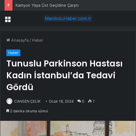
Kamyon Yaya Üst Geçidine Çarptı
Menü
Anasayfa
/
Haber
Haber
Tunuslu Parkinson Hastası
Kadın İstanbul’da Tedavi
Gördü
CANSEN ÇELİK
Ocak 18, 2024
0
7
2 dakika okuma süresi