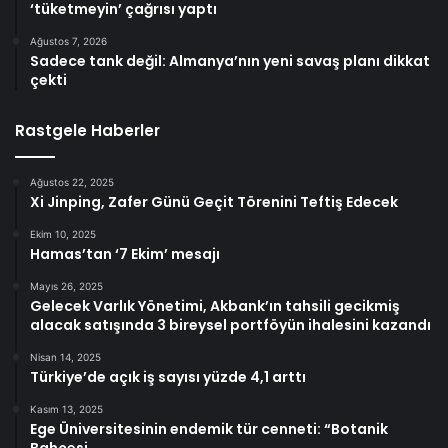
‘tüketmeyin’ çağrısı yaptı
Ağustos 7, 2026
Sadece tank değil: Almanya’nın yeni savaş planı dikkat
çekti
Rastgele Haberler
Ağustos 22, 2025
Xi Jinping, Zafer Günü Geçit Törenini Teftiş Edecek
Ekim 10, 2025
Hamas’tan ‘7 Ekim’ mesajı
Mayıs 26, 2025
Gelecek Varlık Yönetimi, Akbank’ın tahsili gecikmiş
alacak satışında 3 bireysel portföyün ihalesini kazandı
Nisan 14, 2025
Türkiye’de açık iş sayısı yüzde 4,1 arttı
Kasım 13, 2025
Ege Üniversitesinin endemik tür cenneti: “Botanik
Bahçesi