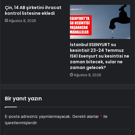
Çin, 14 AB şirketini ihracat
kontrol listesine ekledi
Ağustos 8, 2026
İstanbul ESENYURT su
kesintisi! 23-24 Temmuz
İSKİ Esenyurt su kesintisi ne
zaman bitecek, sular ne
zaman gelecek?
Ağustos 8, 2026
Bir yanıt yazın
E-posta adresiniz yayınlanmayacak.
Gerekli alanlar
*
ile
işaretlenmişlerdir
Y