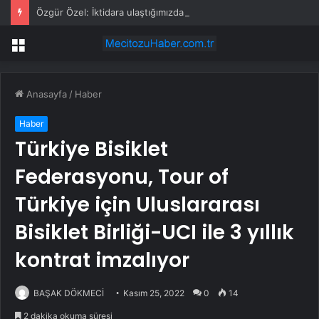
Özgür Özel: İktidara ulaştığımızda Alevilerden rızalık alacağımıza söz veriyorum!
Menü
Anasayfa
/
Haber
Haber
Türkiye Bisiklet
Federasyonu, Tour of
Türkiye için Uluslararası
Bisiklet Birliği-UCI ile 3 yıllık
kontrat imzalıyor
BAŞAK DÖKMECİ
Kasım 25, 2022
0
14
2 dakika okuma süresi