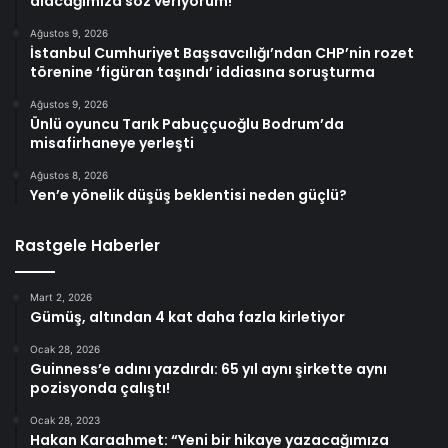
alacağımıza söz veriyorum!
Ağustos 9, 2026
İstanbul Cumhuriyet Başsavcılığı’ndan CHP’nin rozet
törenine ‘figüran taşındı’ iddiasına soruşturma
Ağustos 9, 2026
Ünlü oyuncu Tarık Pabuççuoğlu Bodrum’da
misafirhaneye yerleşti
Ağustos 8, 2026
Yen’e yönelik düşüş beklentisi neden güçlü?
Rastgele Haberler
Mart 2, 2026
Gümüş, altından 4 kat daha fazla kirletiyor
Ocak 28, 2026
Guinness’e adını yazdırdı: 65 yıl aynı şirkette aynı
pozisyonda çalıştı!
Ocak 28, 2023
Hakan Karaahmet: “Yeni bir hikaye yazacağımıza