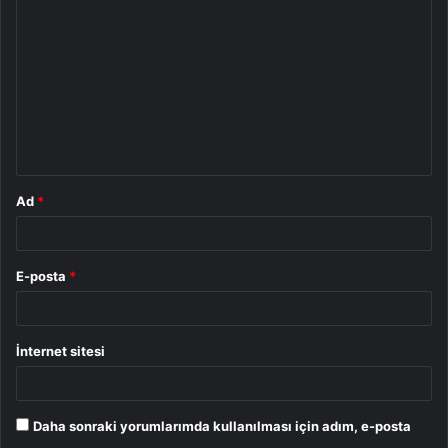
o
r
u
m
*
Ad
*
E-posta
*
İnternet sitesi
Daha sonraki yorumlarımda kullanılması için adım, e-posta