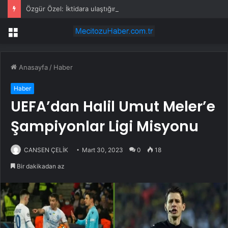
Özgür Özel: İktidara ulaştığımızda Alevilerden rızalık alacağımıza söz veriyorum!
Menü
Anasayfa
/
Haber
Haber
UEFA’dan Halil Umut Meler’e
Şampiyonlar Ligi Misyonu
CANSEN ÇELİK
Mart 30, 2023
0
18
Bir dakikadan az