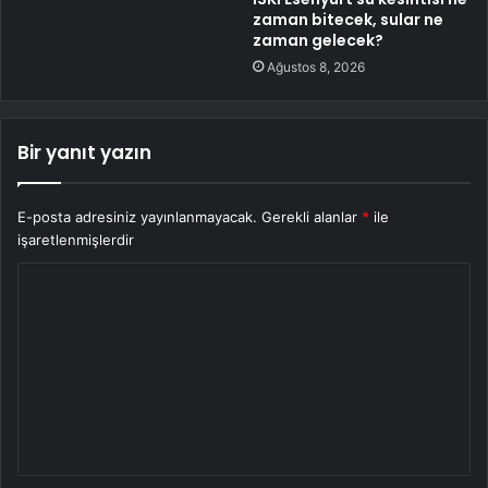
zaman bitecek, sular ne
zaman gelecek?
Ağustos 8, 2026
Bir yanıt yazın
E-posta adresiniz yayınlanmayacak.
Gerekli alanlar
*
ile
işaretlenmişlerdir
Y
o
r
u
m
*