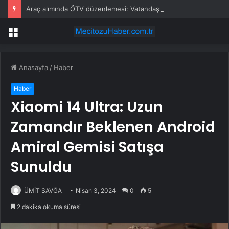
Araç alımında ÖTV düzenlemesi: Vatandaşlar bayilere akın etti
Menü
Anasayfa
/
Haber
Haber
Xiaomi 14 Ultra: Uzun
Zamandır Beklenen Android
Amiral Gemisi Satışa
Sunuldu
ÜMİT SAVĞA
Nisan 3, 2024
0
5
2 dakika okuma süresi