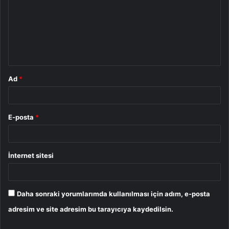
r
u
m
*
Ad
*
E-posta
*
İnternet sitesi
Daha sonraki yorumlarımda kullanılması için adım, e-posta
adresim ve site adresim bu tarayıcıya kaydedilsin.