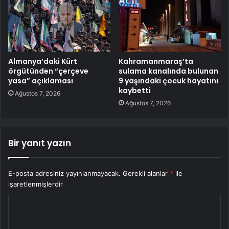
Almanya’daki Kürt
Kahramanmaraş’ta
örgütünden “çerçeve
sulama kanalında bulunan
yasa” açıklaması
9 yaşındaki çocuk hayatını
kaybetti
Ağustos 7, 2026
Ağustos 7, 2026
Bir yanıt yazın
E-posta adresiniz yayınlanmayacak.
Gerekli alanlar
*
ile
işaretlenmişlerdir
Y
o